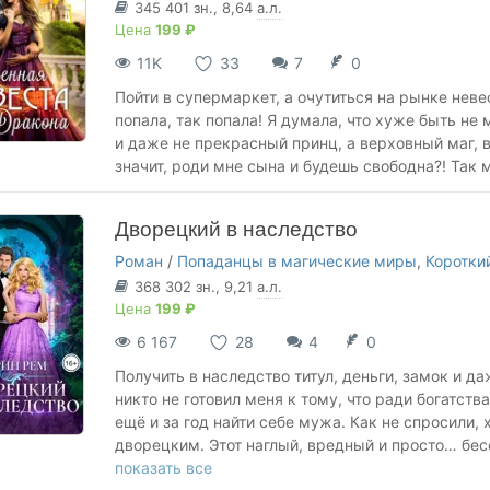
345 401
зн.
, 8,64
а.л.
Цена
199 ₽
11K
33
7
0
Пойти в супермаркет, а очутиться на рынке невес
попала, так попала! Я думала, что хуже быть не
и даже не прекрасный принц, а верховный маг,
значит, роди мне сына и будешь свободна?! Так 
Дворецкий в наследство
Роман
/
Попаданцы в магические миры
,
Коротки
368 302
зн.
, 9,21
а.л.
Цена
199 ₽
6 167
28
4
0
Получить в наследство титул, деньги, замок и да
никто не готовил меня к тому, что ради богатст
ещё и за год найти себе мужа. Как не спросили, 
дворецким. Этот наглый, вредный и просто… бе
найти мне жениха и получить назад свою свобод
показать все