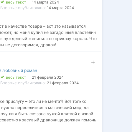
весь текст
14 марта 2024
Впервые опубликовано:
14 марта 2024
т в качестве товара – вот это называется
 может, но меня купил не загадочный властелин
 вынужденный жениться по приказу короля. Что
мы не договоримся, дракон!
й любовный роман
весь текст
21 февраля 2024
Впервые опубликовано:
21 февраля 2024
же прислугу – это ли не мечта?! Вот только
ва нужно переселиться в магический мир, да
хочу ли я быть связана чужой клятвой с язвой
ссовестно красивый драконище должен помочь
у. Что значит передумал отдавать меня