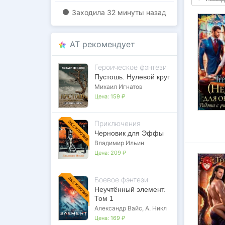
Заходилa
32 минуты назад
AT рекомендует
Героическое фэнтези
Пустошь. Нулевой круг
Михаил Игнатов
Цена:
159 ₽
Приключения
ЭКСКЛЮЗИВ
Черновик для Эффы
Владимир Ильин
Цена:
209 ₽
Боевое фэнтези
ЭКСКЛЮЗИВ
Неучтённый элемент.
Том 1
Александр Вайс
,
А. Никл
Цена:
169 ₽