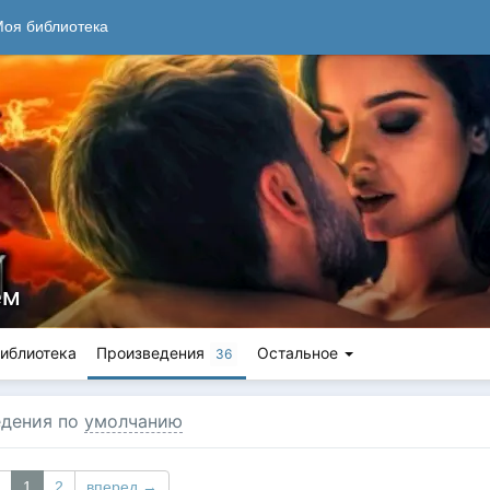
оя библиотека
ем
иблиотека
Произведения
Остальное
36
дения по
умолчанию
1
2
вперед →