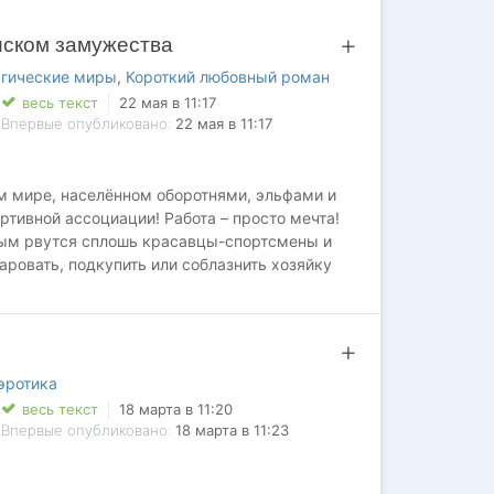
риском замужества
агические миры
,
Короткий любовный роман
весь текст
22 мая в 11:17
Впервые опубликовано:
22 мая в 11:17
м мире, населённом оборотнями, эльфами и
тивной ассоциации! Работа – просто мечта!
рым рвутся сплошь красавцы-спортсмены и
аровать, подкупить или соблазнить хозяйку
 Задача помощницы – лишь выстоять перед
обязанности, а главное – не выскочить замуж,
как это сделать, если я оказалась нежданной
 и его злейшему врагу и главному конкуренту?
эротика
весь текст
18 марта в 11:20
Впервые опубликовано:
18 марта в 11:23