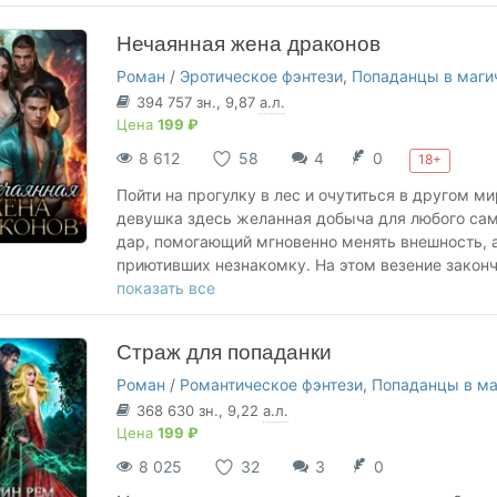
Нечаянная жена драконов
Роман
/
Эротическое фэнтези
,
Попаданцы в маги
394 757
зн.
, 9,87
а.л.
Цена
199 ₽
8 612
58
4
0
18+
Пойти на прогулку в лес и очутиться в другом ми
девушка здесь желанная добыча для любого сам
дар, помогающий мгновенно менять внешность, 
приютивших незнакомку. На этом везение закончи
чужой помолвочный браслет. Вернее, это не я, а 
показать все
объяснить это троим здоровенным и злым драко
Страж для попаданки
Роман
/
Романтическое фэнтези
,
Попаданцы в м
368 630
зн.
, 9,22
а.л.
Цена
199 ₽
8 025
32
3
0