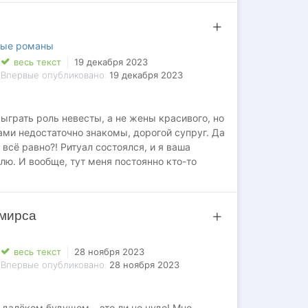
ые романы
весь текст
19 декабря 2023
Впервые опубликовано:
19 декабря 2023
ыграть роль невесты, а не жены красивого, но
ами недостаточно знакомы, дорогой супруг. Да
всё равно?! Ритуал состоялся, и я ваша
лю. И вообще, тут меня постоянно кто-то
ерь пора и сматываться!
 мирса
весь текст
28 ноября 2023
Впервые опубликовано:
28 ноября 2023
далёком будущем – это ли не чудо! Мне