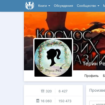
Книги
Обсуждения
Сообщество
М
Терин Р
Профиль
Б
Произве
320
6 427
16 060
150 473
← назад