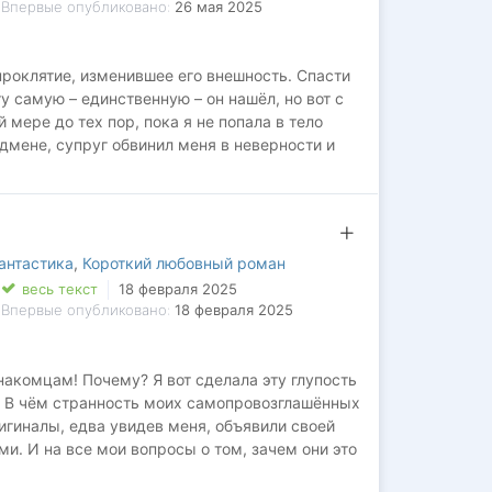
Впервые опубликовано:
26 мая 2025
проклятие, изменившее его внешность. Спасти
у самую – единственную – он нашёл, но вот с
 мере до тех пор, пока я не попала в тело
дмене, супруг обвинил меня в неверности и
удностями нас не напугать. И почему мой
в изгнании?
антастика
,
Короткий любовный роман
весь текст
18 февраля 2025
Впервые опубликовано:
18 февраля 2025
накомцам! Почему? Я вот сделала эту глупость
. В чём странность моих самопровозглашённых
ригиналы, едва увидев меня, объявили своей
и. И на все мои вопросы о том, зачем они это
 наша предначертанная».