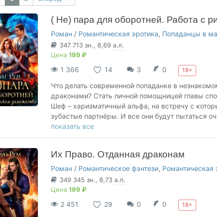
( Не) пара для оборотней. Работа с 
Роман
/
Романтическая эротика
,
Попаданцы в м
347 713
зн.
, 8,69
а.л.
Цена
199 ₽
1 366
14
3
0
18+
Что делать современной попаданке в незнакомо
драконами? Стать личной помощницей главы спор
Шеф – харизматичный альфа, на встречу с кото
зубастые партнёры. И все они будут пытаться оч
приёмной, чтобы попасть к неуловимому главе.
показать все
бешеным напором тестостерона, выполнять свои 
пока не закончится действие контракта. Только 
Их Право. Отданная драконам
истинной парой не только своему начальнику, но
Роман
/
Романтическое фэнтези
,
Романтическая 
349 345
зн.
, 8,73
а.л.
Цена
199 ₽
2 451
29
0
0
18+