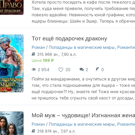
Хотела просто посидеть в кафе после тяжелого д
Там, куда меня привели, получить требование пе
повезло вдвойне. Невинность юной графини, кот
ящеры близнецы: Шайн и Эшер. Теперь я обречен
Тот ещё подарочек дракону
Роман
/
Попаданцы в магические миры
,
Романти
315 966
зн.
, 7,90
а.л.
Цена
199 ₽
2 954
20
2
0
Пойти за мандаринами, а очутиться в другом ми
том, что стала подношением для ящера – тоже не
ещё подарочек?! Ну, знаете ли! Тоже мне красав
не пришлось тебе сгрызть свой хвост от досады,
Мой муж – чудовище! Изгнанная жен
Роман
/
Попаданцы в магические миры
,
Романти
318 974
зн.
, 7,97
а.л.