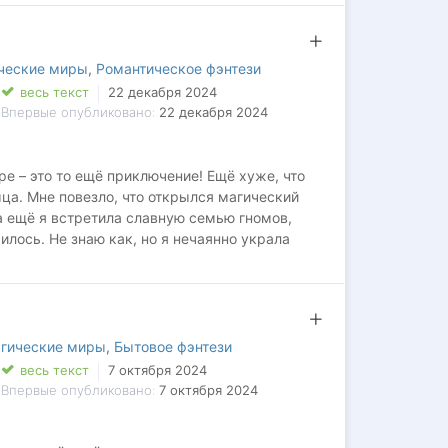
ческие миры
,
Романтическое фэнтези
весь текст
22 декабря 2024
Впервые опубликовано:
22 декабря 2024
ре – это то ещё приключение! Ещё хуже, что
ца. Мне повезло, что открылся магический
а ещё я встретила славную семью гномов,
лось. Не знаю как, но я нечаянно украла
он сам мне на руку наделся! Вот только как
нам?!
агические миры
,
Бытовое фэнтези
весь текст
7 октября 2024
Впервые опубликовано:
7 октября 2024