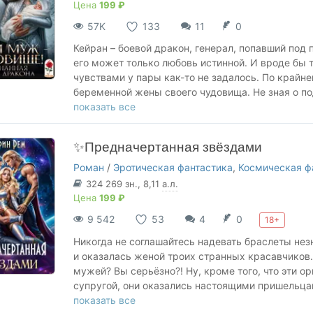
Цена
199 ₽
57K
133
11
0
Кейран – боевой дракон, генерал, попавший под 
его может только любовь истинной. И вроде бы т
чувствами у пары как-то не задалось. По крайней
беременной жены своего чудовища. Не зная о по
сослал вместе с сыном в дальнее имение, но тр
показать все
заколдованный генерал не спешит покидать нас 
✨Предначертанная звёздами
Роман
/
Эротическая фантастика
,
Космическая ф
324 269
зн.
, 8,11
а.л.
Цена
199 ₽
9 542
53
4
0
18+
Никогда не соглашайтесь надевать браслеты нез
и оказалась женой троих странных красавчиков
мужей? Вы серьёзно?! Ну, кроме того, что эти о
супругой, они оказались настоящими пришельцам
сделали, эти упрямцы твердят только одно: «ты
показать все