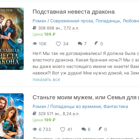
другому? Не хочу я быть твоей женой, дракон!
Подставная невеста дракона
Роман
/
Современная проза
,
Попаданцы
,
Любовн
308 668
зн.
, 7,72
а.л.
Цена
199 ₽
10K
34
7
0
Нет! Мы так не договаривались! Я должна была с
властного дракона. Какая брачная ночь?! Мы с в
вы даже моего настоящего имени не знаете! Вам 
навеки?! Вот уж дудки! Мне нужно домой, на Зем
пытается убить. Как говорится, погостили, а теп
показать все
Станьте моим мужем, или Семья для
Роман
/
Попаданцы во времени
,
Фантастика
329 571
зн.
, 8,24
а.л.
Цена
199 ₽
6 733
41
6
0
Ложилась на сложную операцию, а проснулась в 