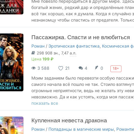
Мне повезло переродиться в другом мире. Здесь 
богатый жених, редкий дар и определённые план
всё так хорошо, как я думала. Когда я случайно
незнакомцу чтобы спастись от предателя. Только
Пассажирка. Спасти и не влюбиться
Роман
/
Эротическая фантастика
,
Космическая ф
298 908
зн.
, 7,47
а.л.
Цена
199 ₽
3 588
21
4
0
18+
Моим заданием было перевезти особую пассажирк
самого начала всё пошло не так. Стоило взглянуть
огромные неприятности, ведь не желать эту нев
невозможно. Да и как устоять, когда моя пассаж
меня с ума?
показать все
Купленная невеста дракона
Роман
/
Попаданцы в магические миры
,
Романти