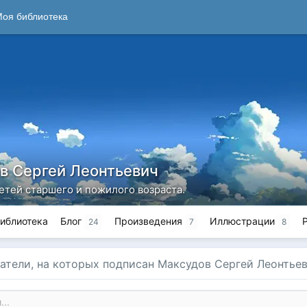
оя библиотека
в Сергей Леонтьевич
етей старшего и пожилого возраста.
иблиотека
Блог
Произведения
Иллюстрации
24
7
8
атели, на которых подписан Максудов Сергей Леонтье