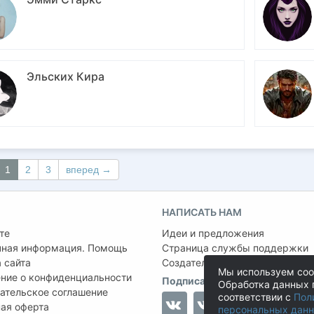
Эльских Кира
1
2
3
вперед →
НАПИСАТЬ НАМ
те
Идеи и предложения
чная информация. Помощь
Страница службы поддержки
 сайта
Создатель проекта:
Сергей Ша
Мы используем coo
ние о конфиденциальности
Подписаться на нас
Обработка данных 
ательское соглашение
соответствии с
Пол
ая оферта
персональных дан