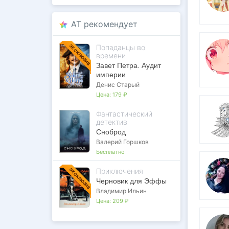
AT рекомендует
Попаданцы во
ЭКСКЛЮЗИВ
времени
Завет Петра. Аудит
империи
Денис Старый
Цена:
179 ₽
Фантастический
детектив
Сноброд
Валерий Горшков
Бесплатно
Приключения
ЭКСКЛЮЗИВ
Черновик для Эффы
Владимир Ильин
Цена:
209 ₽