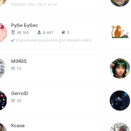
Хорошо там, где я есть!
Руби Бубис
48 165
8 447
3
✔️ Идеальная рецензия для Вашей книги
МЭRIiS
73
GerrolD
33
Ксана