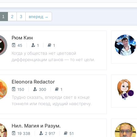
1
2
3
вперед →
Рюм Кин
45
1
1
Когда у общества нет цветовой
дифференциации штанов — то нет цели.
Eleonora Redactor
150
300
1
Трудно сказать, впереди свет в конце
тоннеля или поезд, идущий навстречу.
Нил. Магия и Разум.
19 338
2 917
51