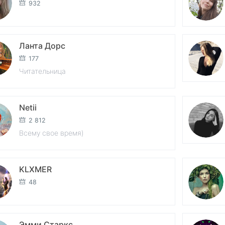
932
Ланта Дорс
177
Читательница
Netii
2 812
Всему свое время)
KLXMER
48
Эмми Старкс