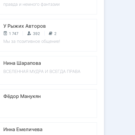
правда и немного фантазии
У Рыжих Авторов
1 747
392
2
Мы за позитивное общение!
Нина Шарапова
ВСЕЛЕННАЯ МУДРА И ВСЕГДА ПРАВА
Фёдор Манукян
Инна Емеличева