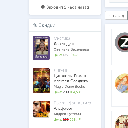
Заходил
2 часа назад
← назад
%
Скидки
Мистика
Ловец душ
Светлана Весельева
Цена:
130
104 ₽
ЛитРПГ
Цитадель. Роман
Алексея Осадчука
Magic Dome Books
Цена:
209
104,5 ₽
Боевая фантастика
Альфабет
Андрей Буторин
Цена:
299
269,1 ₽