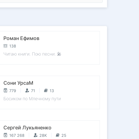
Роман Ефимов
138
Читаю книги. Пою песни. 🎤
Сони УрсаМ
779
71
13
Босиком по Млечному пути
Сергей Лукьяненко
167 268
28K
25