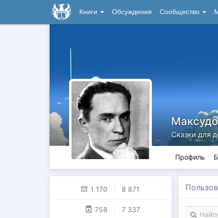
Книги
Обсуждения
Сообщество
М
Максудо
Сказки для д
Профиль
Б
Пользов
1 170
8 871
758
7 337