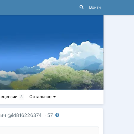
Войти
Рецензии
Остальное
8
вич @id816226374
·
57