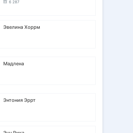
6 287
Эвелина Хоррм
Мадлена
Энтония Эррт
Энн Рика