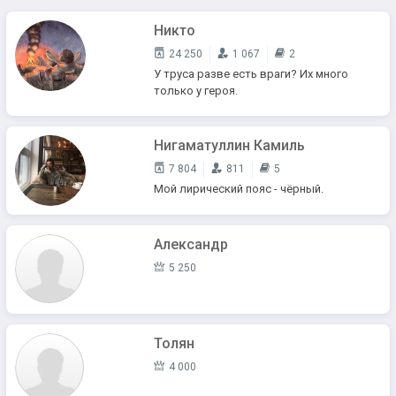
Никто
24 250
1 067
2
У труса разве есть враги? Их много
только у героя.
Нигаматуллин Камиль
7 804
811
5
Мой лирический пояс - чёрный.
Александр
5 250
Толян
4 000