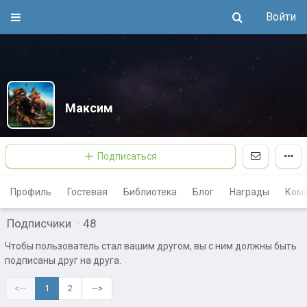
Войти
Максим
Подписаться
Профиль
Гостевая
Библиотека
Блог
Награды
Ком
Подписчики
·
48
Чтобы пользователь стал вашим другом, вы с ним должны быть
подписаны друг на друга.
<—
1
2
—>