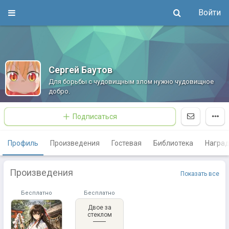
Войти
Сергей Баутов
Для борьбы с чудовищным злом нужно чудовищное
добро.
Подписаться
Профиль
Произведения
Гостевая
Библиотека
Награ
Произведения
Показать все
Бесплатно
Бесплатно
Двое за
стеклом