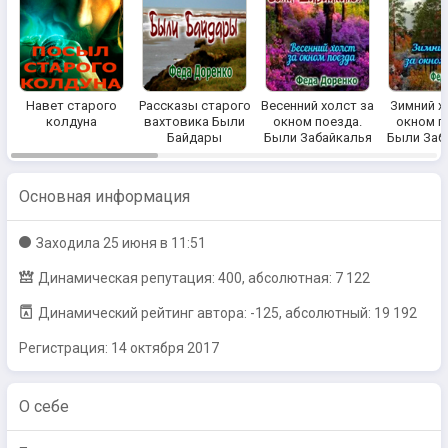
Навет старого
Рассказы старого
Весенний холст за
Зимний х
колдуна
вахтовика Были
окном поезда.
окном п
Байдары
Были Забайкалья
Были Заб
Основная информация
Заходилa
25 июня в 11:51
Динамическая репутация: 400, абсолютная: 7 122
Динамический рейтинг автора: -125, абсолютный: 19 192
Регистрация:
14 октября 2017
О себе