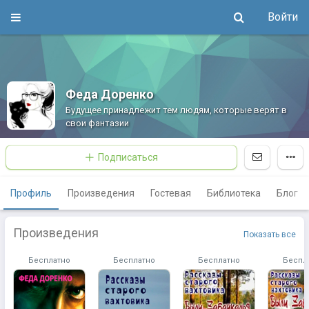
Войти
Феда Доренко
Будущее принадлежит тем людям, которые верят в
свои фантазии
Подписаться
Профиль
Произведения
Гостевая
Библиотека
Блог
Произведения
Показать все
Бесплатно
Бесплатно
Бесплатно
Беспл