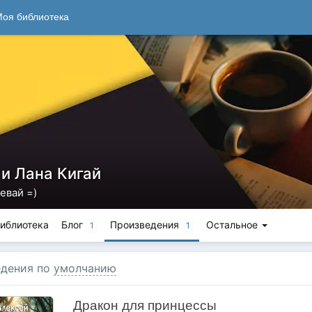
оя библиотека
 и Лана Кигай
евай =)
иблиотека
Блог
Произведения
Остальное
1
1
дения по
умолчанию
Дракон для принцессы