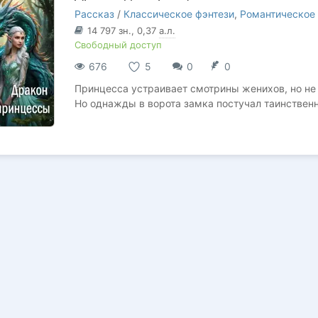
Рассказ
/
Классическое фэнтези
,
Романтическое 
14 797
зн.
, 0,37
а.л.
Свободный доступ
676
5
0
0
Принцесса устраивает смотрины женихов, но не 
Но однажды в ворота замка постучал таинственн