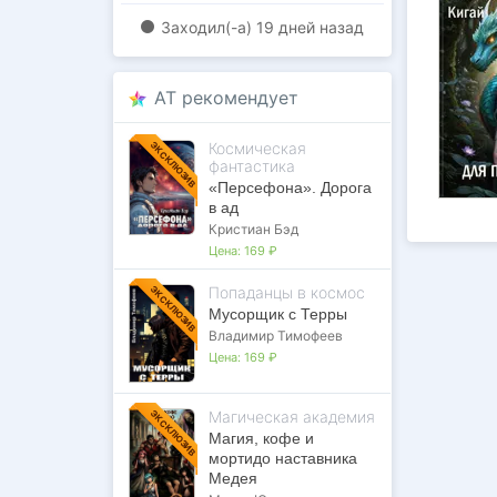
Заходил(-a)
19 дней назад
AT рекомендует
Космическая
ЭКСКЛЮЗИВ
фантастика
«Персефона». Дорога
в ад
Кристиан Бэд
Цена:
169 ₽
Попаданцы в космос
ЭКСКЛЮЗИВ
Мусорщик с Терры
Владимир Тимофеев
Цена:
169 ₽
Магическая академия
ЭКСКЛЮЗИВ
Магия, кофе и
мортидо наставника
Медея