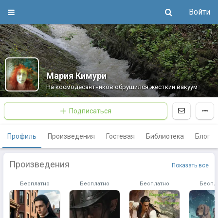
Войти
Мария Кимури
На космодесантников обрушился жесткий вакуум
Подписаться
Профиль
Произведения
Гостевая
Библиотека
Блог
Произведения
Показать все
Бесплатно
Бесплатно
Бесплатно
Беспл