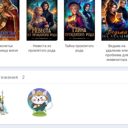
холетье.
Невеста из
Тайна проклятого
Ведьма на
ница князя
проклятого рода
рода
удаленке или
проблема дл
инквизитора
тижения
·
2