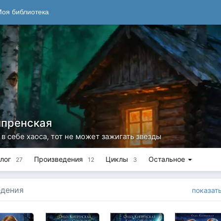
оя библиотека
ипренская
 в себе хаоса, тот не может зажигать звезды
лог
Произведения
Циклы
Остальное
27
12
3
едения
показат