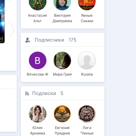
Анастасия
Виктория
Явные
Альт
Дмитриева
Сказки
Подписчики
·
175
Яга. Дом, кот и
Непокорная жена
Яга. Дом, кот и
Др
богатырь в
для ректора
богатырь в
Вс
я
придачу 2
придачу
Вячеслав Ж
Мира Грей
Ruralia
Подписки
·
5
Юлия
Евгений
Лига
Арниева
Прядеев
"Умные