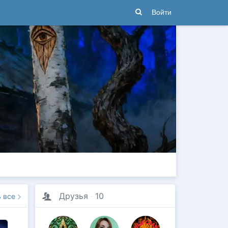
Войти
Друзья
·
10
ь все