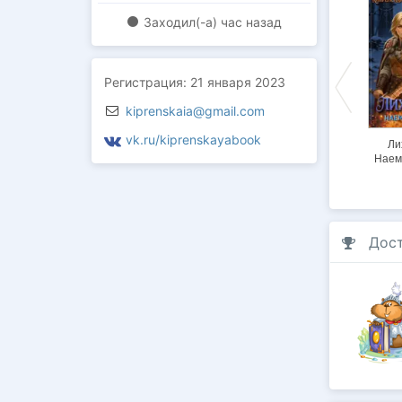
Заходил(-a)
час назад
Регистрация:
21 января 2023
kiprenskaia@gmail.com
vk.ru/kiprenskayabook
Дракон в мантии 5.
Дракон в мантии 4.
Дракон в мантии 3.
Ли
Все твари Бездны
Дипломатическая
Когда король
Наем
неприкосновеннос
теряет корону
ть
Дос