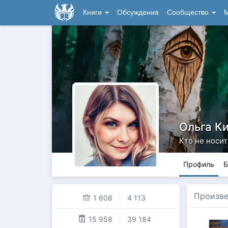
Книги
Обсуждения
Сообщество
М
Ольга К
Кто не носит
Профиль
Б
Произв
1 608
4 113
15 958
39 184