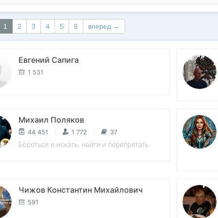
1
2
3
4
5
6
вперед →
Евгений Сапига
1 531
Михаил Поляков
44 451
1 772
37
Бороться и искать, найти и перепрятать
Чижов Константин Михайлович
591