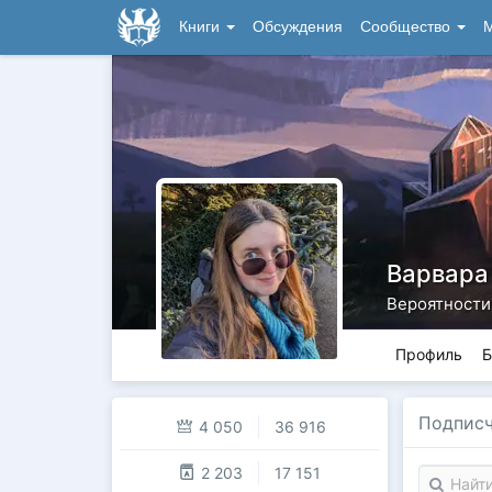
Книги
Обсуждения
Сообщество
М
Варвара
Вероятности
Профиль
Б
Подпис
4 050
36 916
2 203
17 151