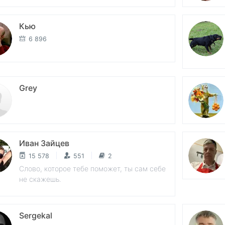
Кью
6 896
Grey
Иван Зайцев
15 578
551
2
Слово, которое тебе поможет, ты сам себе
не скажешь.
Sergekal