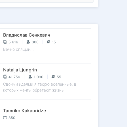
Владислав Сенкевич
5 616
306
15
Вечно спящий...
Natalja Ljungrin
41 756
1 090
55
Своими идеями я творю вселенные, в
которых мечты обретают жизнь.
Tamriko Kakauridze
850