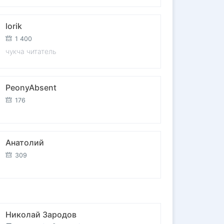
lorik
1 400
чукча читатель
PeonyAbsent
176
Анатолий
309
Николай Зародов