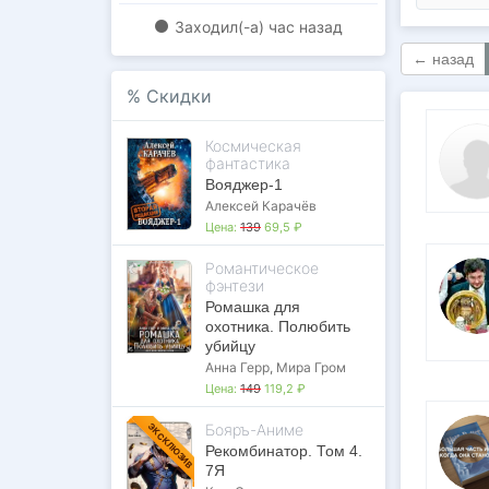
Заходил(-a)
час назад
← назад
%
Скидки
Космическая
фантастика
Вояджер-1
Алексей Карачёв
Цена:
139
69,5 ₽
Романтическое
фэнтези
Ромашка для
охотника. Полюбить
убийцу
Анна Герр
,
Мира Гром
Цена:
149
119,2 ₽
Бояръ-Аниме
ЭКСКЛЮЗИВ
Рекомбинатор. Том 4.
7Я