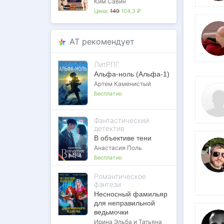
Ким Савин
Цена:
149
104,3 ₽
AT рекомендует
ЛитРПГ
Альфа-ноль (Альфа-1)
Артем Каменистый
Бесплатно
Фантастический
детектив
В объективе тени
Анастасия Поль
Бесплатно
Романтическое
фэнтези
Несносный фамильяр
для неправильной
ведьмочки
Ирина Эльба и Татьяна