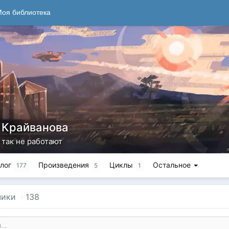
оя библиотека
 Крайванова
 так не работают
лог
Произведения
Циклы
Остальное
177
5
1
чики
·
138