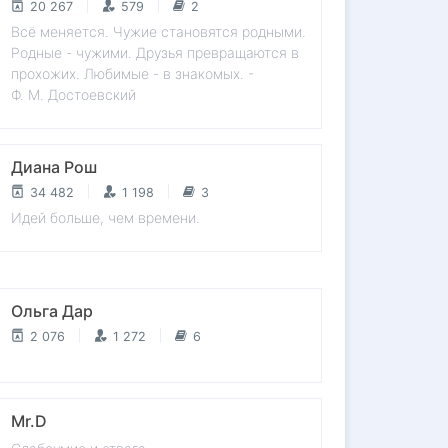
20 267
579
2
Всё меняется. Чужие становятся родными.
Родные - чужими. Друзья превращаются в
прохожих. Любимые - в знакомых. -
Ф. М. Достоевский
Диана Рош
34 482
1 198
3
Идей больше, чем времени.
Ольга Дар
2 076
1 272
6
Mr.D