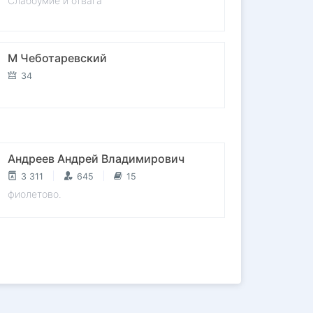
Слабоумие и отвага
М Чеботаревский
34
Андреев Андрей Владимирович
3 311
645
15
фиолетово.