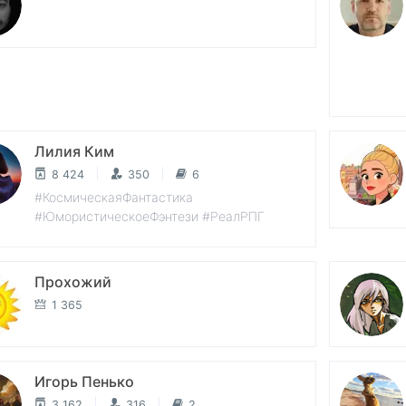
Лилия Ким
8 424
350
6
#КосмическаяФантастика
#ЮмористическоеФэнтези #РеалРПГ
Прохожий
1 365
Игорь Пенько
3 162
316
2