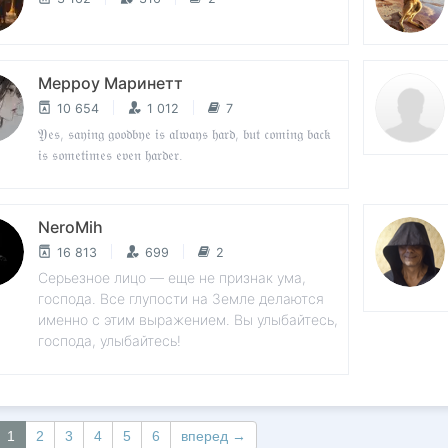
Мерроу Маринетт
10 654
1 012
7
𝔜𝔢𝔰, 𝔰𝔞𝔶𝔦𝔫𝔤 𝔤𝔬𝔬𝔡𝔟𝔶𝔢 𝔦𝔰 𝔞𝔩𝔴𝔞𝔶𝔰 𝔥𝔞𝔯𝔡, 𝔟𝔲𝔱 𝔠𝔬𝔪𝔦𝔫𝔤 𝔟𝔞𝔠𝔨
𝔦𝔰 𝔰𝔬𝔪𝔢𝔱𝔦𝔪𝔢𝔰 𝔢𝔳𝔢𝔫 𝔥𝔞𝔯𝔡𝔢𝔯.
NeroMih
16 813
699
2
Серьезное лицо — еще не признак ума,
господа. Все глупости на Земле делаются
именно с этим выражением. Вы улыбайтесь,
господа, улыбайтесь!
1
2
3
4
5
6
вперед →