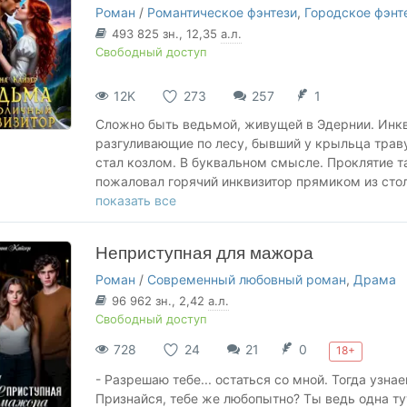
Роман
/
Романтическое фэнтези
,
Городское фэнт
В книге есть:
493 825
зн.
, 12,35
а.л.
Свободный доступ
🔥 инквизитор с непростым характером,
🔥 ведьма, которая вроде бы не виновата, хотя э
12K
273
257
1
🔥столкновение характеров,
🔥 от ненависти до любви,
Сложно быть ведьмой, живущей в Эдернии. Инкв
🔥 проклятие, которое надо снять,
разгуливающие по лесу, бывший у крыльца траву ж
🔥 магия и приключения,
стал козлом. В буквальном смысле. Проклятие т
🔥ХЭ обязателен.
пожаловал горячий инквизитор прямиком из столи
хамит. А недавно люди еще начали пропадать. В
показать все
похожих на мои. Инквизитор ищет виноватых, и 
Сможем ли мы объединиться и не поубивать друг
Неприступная для мажора
капкан, когда этот «столичный модник» кидает 
Роман
/
Современный любовный роман
,
Драма
96 962
зн.
, 2,42
а.л.
Свободный доступ
728
24
21
0
18+
- Разрешаю тебе... остаться со мной. Тогда узна
Признайся, тебе же любопытно? Ты ведь одна тут