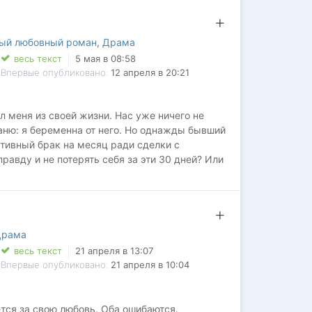
?
ый любовный роман
,
Драма
весь текст
5 мая в 08:58
Впервые опубликовано:
12 апреля в 20:21
л меня из своей жизни. Нас уже ничего не
раню: я беременна от него. Но однажды бывший
ивный брак на месяц ради сделки с
равду и не потерять себя за эти 30 дней? Или
 ПОСТАВИТЬ "НРАВИТСЯ" ‍‍
ля нас обоих?
Драма
весь текст
21 апреля в 13:07
Впервые опубликовано:
21 апреля в 10:04
ется за свою любовь. Оба ошибаются.