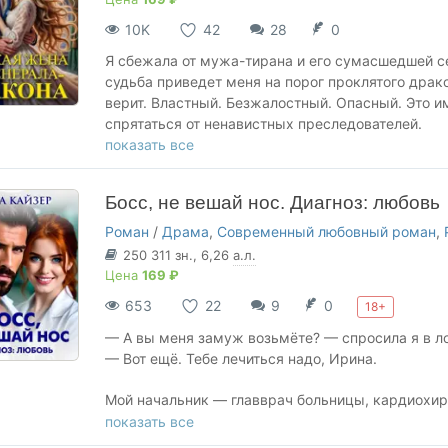
10K
42
28
0
Я сбежала от мужа-тирана и его сумасшедшей се
судьба приведет меня на порог проклятого драко
верит. Властный. Безжалостный. Опасный. Это и
спрятаться от ненавистных преследователей.
Вот только захочет ли генерал меня отпустить, к
показать все
Вас ожидают в истории:
Босс, не вешай нос. Диагноз: любовь
🔥 истинная пара,
🔥 адекватная героиня,
Роман
/
Драма
,
Современный любовный роман
,
🔥 благородный генерал дракон со сложным хар
250 311
зн.
, 6,26
а.л.
🔥 запретная страсть,
Цена
169 ₽
🔥 от неприязни до любви,
653
22
9
0
18+
🔥 столкновение характеров,
🔥 любовь и магия.
— А вы меня замуж возьмёте? — спросила я в ло
— Вот ещё. Тебе лечиться надо, Ирина.
НЕ ЗАБУДЬТЕ ДОБАВИТЬ КНИГУ В БИБЛИОТЕКУ И
Ваши комментарии согревают мое сердце.
Мой начальник — главврач больницы, кардиохир
решил, что я легкомысленная дура. А я просто 
показать все
явился ко мне домой с чемоданом и сказал: "Пож