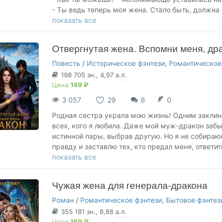
🔥 от ненависти до любви,
- Ты ведь теперь моя жена. Стало быть, должна
🔥 столкновение характеров,
показать все
🔥 любовь и магия.
Муж продал ночь со мной опасному дракону. Я р
не встречу лорда Ксайна Грейфорта, но судьба 
НЕ ЗАБУДЬТЕ ДОБАВИТЬ КНИГУ В БИБЛИОТЕКУ И
Отвергнутая жена. Вспомни меня, др
украл меня и спрятал в своем замке. Его поступ
Ваши комментарии согревают мое сердце.
встрече с ним мое сердце трепещет от неизведа
Повесть
/
Историческое фэнтези
,
Романтическое
увлечься его хозяином? Если на моей руке появ
198 705
зн.
, 4,97
а.л.
связавшая наши судьбы.
Цена
149 ₽
3 057
29
6
0
Вас ожидают в истории:
🔥 истинная пара,
Родная сестра украла мою жизнь! Одним заклин
🔥 сильная героиня,
всех, кого я любила. Даже мой муж-дракон забы
🔥 дракон со сложным характером,
истинной пары, выбрав другую. Но я не собираю
🔥 запретная страсть,
правду и заставлю тех, кто предал меня, ответит
🔥 от ненависти до любви,
Однако судьба приготовила для меня встречу с
показать все
🔥 столкновение характеров,
должником и почему-то появляется рядом каждый
🔥 любовь и магия.
сильнее я пытаюсь вернуть утраченное, тем ча
Чужая жена для генерала-дракона
А был ли мой истинный избранник тем мужчиной,
НЕ ЗАБУДЬТЕ ДОБАВИТЬ КНИГУ В БИБЛИОТЕКУ И
Роман
/
Романтическое фэнтези
,
Бытовое фэнтез
Ваши комментарии согревают мое сердце.
НЕ ЗАБУДЬТЕ ДОБАВИТЬ КНИГУ В БИБЛИОТЕКУ И
355 181
зн.
, 8,88
а.л.
Главы каждый день
Цена
169 ₽