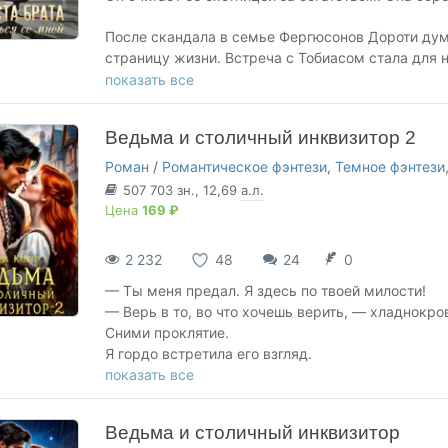
НЕ ЗАБУДЬТЕ ДОБАВИТЬ КНИГУ В БИБЛИОТЕКУ И
После скандала в семье Фергюсонов Дороти дума
Ваши комментарии согревают мое сердце.
страницу жизни. Встреча с Тобиасом стала для 
недолгой: её жених — младший сын ненавистного
показать все
ГРАФИК ВЫХОДА: первую неделю каждый день.
защитивший её, теперь её злейший враг.
Ведьма и столичный инквизитор 2
Уверенный, что Дороти — расчётливая авантюри
разлучить её с братом. Дороти готова на всё, чт
Роман
/
Романтическое фэнтези
,
Темное фэнтези
Вот только её сердце начинает вести себя край
507 703
зн.
, 12,69
а.л.
появлении надменного старшего Фергюсона...
Цена
169 ₽
В истории вас ожидают:
2 232
48
24
0
🔥 харизматичный герой с миллионом в кармане,
🔥 адекватная героиня, которая собирается замуж
— Ты меня предал. Я здесь по твоей милости!
🔥 от ненависти до любви,
— Верь в то, во что хочешь верить, — хладнокро
🔥 любовный треугольник,
Сними проклятие.
🔥 запретная страсть,
Я гордо встретила его взгляд.
🔥 пылкие чувства,
— Это не моё колдовство. Хотя можешь мне не в
показать все
🔥 интриги и смертельная опасность,
— На рассвете тебя казнят. Ты не оставляешь м
🔥 ХЭ.
Эшфорд. Его пальцы сжали прутья решетки. — Не
Ведьма и столичный инквизитор
Мне нечего было ему сказать.