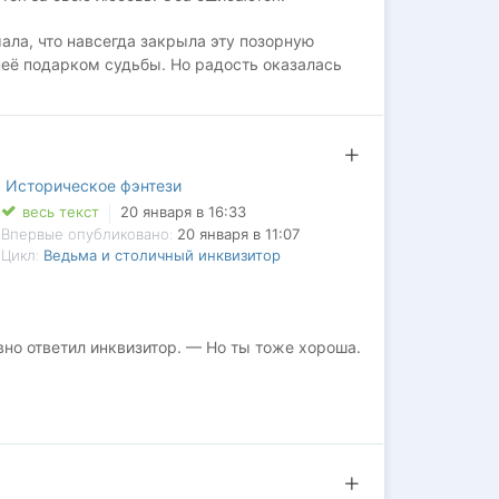
 ПОСТАВИТЬ "НРАВИТСЯ" ‍‍
ла, что навсегда закрыла эту позорную
неё подарком судьбы. Но радость оказалась
 семейства, а его брат Альфред, когда-то
стка, Альфред начинает холодную войну, чтобы
обы доказать искренность своей любви к Тоби.
,
Историческое фэнтези
не подозрительно, замирая каждый раз при
весь текст
20 января в 16:33
Впервые опубликовано:
20 января в 11:07
Цикл:
Ведьма и столичный инквизитор
 за его брата,
вно ответил инквизитор. — Но ты тоже хороша.
ерить. Мы оба теперь покойники.
не выбора, Теяна, — с нажимом произнес
 думал, что так все закончится.