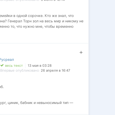
мейки в одной сорочке. Кто же знал, что
на? Генерал Торн зол на весь мир и никому не
менно то, что нужно мне, чтобы временно
огда поймет, что я ключ к его спасению?
Русреал
актером,
весь текст
13 мая в 03:28
Впервые опубликовано:
26 апреля в 16:47
б.
 ПОСТАВИТЬ "НРАВИТСЯ" ‍‍
ург, циник, бабник и невыносимый тип —
устала ждать принца. Однажды вредный босс
иву у тебя". Чем обернётся этот внезапный