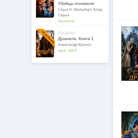
Убийцы поневоле
Саша Н. Мильберт
,
Влад
Серых
Бесплатно
Русреал
ЭКСКЛЮЗИВ
Душнила. Книга 1
Александр Кронос
Цена:
168 ₽