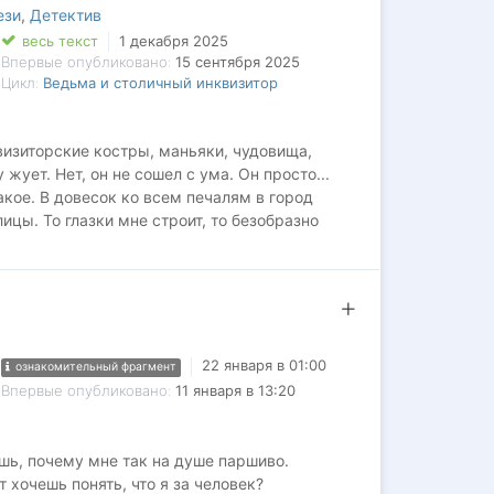
ези
,
Детектив
весь текст
1 декабря 2025
Впервые опубликовано:
15 сентября 2025
Цикл:
Ведьма и столичный инквизитор
то как посмотреть,
изиторские костры, маньяки, чудовища,
ует. Нет, он не сошел с ума. Он просто...
акое. В довесок ко всем печалям в город
цы. То глазки мне строит, то безобразно
 чудовищ превращаются из-за амулетов очень
все улики ведут прямиком к моей двери.
 друга? И как не попасться в любовный
такие жаркие взгляды?
22 января в 01:00
ознакомительный фрагмент
Впервые опубликовано:
11 января в 13:20
ешь, почему мне так на душе паршиво.
 хочешь понять, что я за человек?