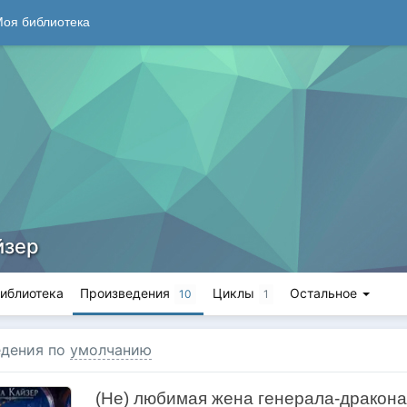
оя библиотека
йзер
иблиотека
Произведения
Циклы
Остальное
10
1
дения по
умолчанию
(Не) любимая жена генерала-дракона