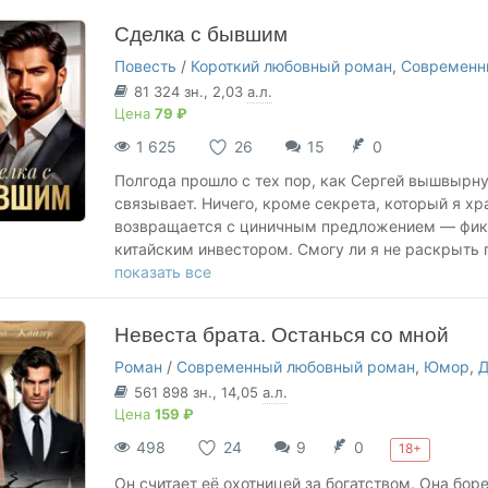
визит незваного гостя? И кто кого перевоспитает
Сделка с бывшим
Вас ожидают в истории:
Повесть
/
Короткий любовный роман
,
Современн
🔥 властный герой с дурным характером,
81 324
зн.
, 2,03
а.л.
🔥 неунывающая героиня,
Цена
79 ₽
🔥 от ненависти до любви,
1 625
26
15
0
🔥 служебный роман,
🔥 любовный треугольник,
Полгода прошло с тех пор, как Сергей вышвырну
🔥 предательство,
связывает. Ничего, кроме секрета, который я х
🔥 пушистый защитник.
возвращается с циничным предложением — фикт
китайским инвестором. Смогу ли я не раскрыть п
НЕ ЗАБУДЬТЕ ДОБАВИТЬ КНИГУ В БИБЛИОТЕКУ И
хрупкое перемирие обернётся вторым шансом д
показать все
Ваши комментарии согревают мое сердце.
Вас ожидают в истории:
ГРАФИК ВЫХОДА: каждый день
Невеста брата. Останься со мной
🔥 властный герой,
🔥 сильная героиня,
Роман
/
Современный любовный роман
,
Юмор
,
🔥 от ненависти до любви,
561 898
зн.
, 14,05
а.л.
🔥 любовь и страсть,
Цена
159 ₽
🔥 фиктивный брак,
498
24
9
0
18+
🔥 коварная подруга,
🔥 беременность от бывшего.
Он считает её охотницей за богатством. Она бор