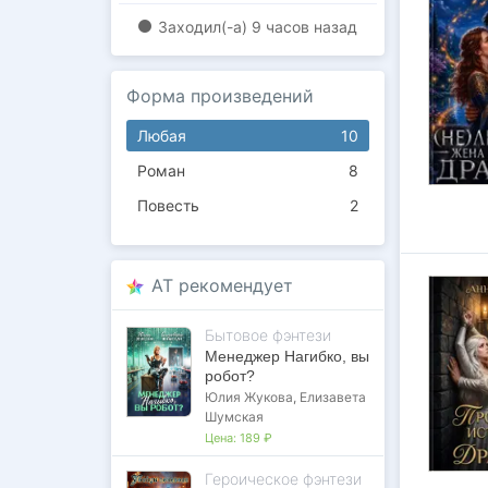
Заходил(-a)
9 часов назад
Форма произведений
Любая
10
Роман
8
Повесть
2
AT рекомендует
Бытовое фэнтези
Менеджер Нагибко, вы
робот?
Юлия Жукова
,
Елизавета
Шумская
Цена:
189 ₽
Героическое фэнтези