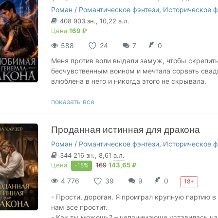
Роман
/
Романтическое фэнтези
,
Историческое ф
408 903
зн.
, 10,22
а.л.
Цена
169 ₽
588
24
7
0
Меня против воли выдали замуж, чтобы скрепить
бесчувственным воином и мечтала сорвать свадь
влюблена в него и никогда этого не скрывала.
Вместе с титулом генеральской жены я получила 
показать все
покушения и опасные тайны быстро дали понять
только свободу, но и жизнь. А затем на моей ру
Проданная истинная для дракона
Теперь дракон не отпустит меня, потому что толь
Роман
/
Романтическое фэнтези
,
Историческое ф
больше всего на свете.
344 216
зн.
, 8,61
а.л.
Цена
169
143,65 ₽
-15%
Вас ожидают в истории:
4 776
39
9
0
18+
🔥 истинная пара,
🔥 сильная и умная героиня,
- Прости, дорогая. Я проиграл крупную партию в
🔥 генерал-дракон с мрачной тайной,
нам все простит.
🔥 вынужденный брак,
- Как ты можешь? – непонимающе уставилась на