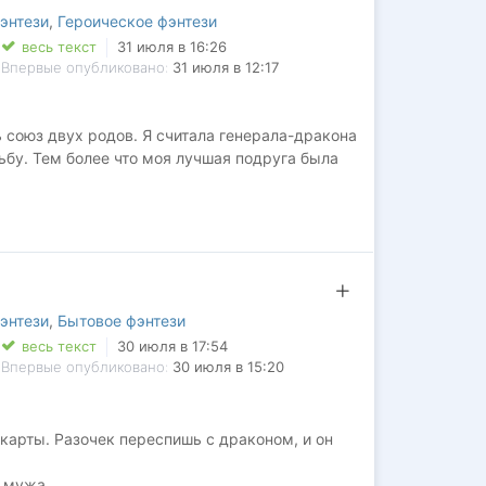
энтези
,
Героическое фэнтези
весь текст
31 июля в 16:26
Впервые опубликовано:
31 июля в 12:17
 союз двух родов. Я считала генерала-дракона
бу. Тем более что моя лучшая подруга была
не только мужа, но и его врагов. Заговоры,
: рядом с этим мужчиной можно потерять не
ке вспыхнула метка истинности.
ко я способна исцелить ту, кого он любит
энтези
,
Бытовое фэнтези
весь текст
30 июля в 17:54
Впервые опубликовано:
30 июля в 15:20
 карты. Разочек переспишь с драконом, и он
 мужа.