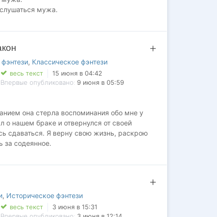
 слушаться мужа.
ассчитывала, что после этого позора никогда
распорядилась иначе. Безжалостный дракон
 ПОСТАВИТЬ "НРАВИТСЯ" ‍‍
акон
ки пугают меня до дрожи, но при каждой
нных чувств. Как выжить в замке и не
 фэнтези
,
Классическое фэнтези
илась таинственная метка истинности,
весь текст
15 июня в 04:42
Впервые опубликовано:
9 июня в 05:59
анием она стерла воспоминания обо мне у
л о нашем браке и отвернулся от своей
сь сдаваться. Я верну свою жизнь, раскрою
ь за содеянное.
 дерзким драконом, который считает себя моим
 раз, когда мне грозит опасность. Чем
ще задаюсь вопросом:
 которого я люблю?
 ПОСТАВИТЬ "НРАВИТСЯ" ‍‍
и
,
Историческое фэнтези
 ПОСТАВИТЬ "НРАВИТСЯ" ‍‍
весь текст
3 июня в 15:31
Впервые опубликовано:
3 июня в 12:14