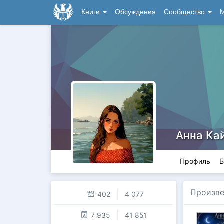
Книги
Обсуждения
Сообщество
М
Анна Ка
Профиль
Б
Произве
402
4 077
7 935
41 851