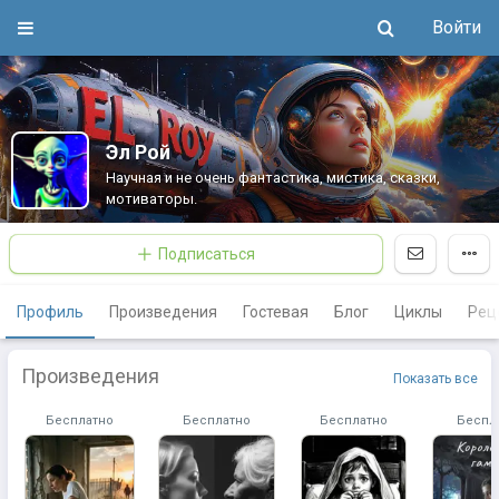
Войти
Эл Рой
Научная и не очень фантастика, мистика, сказки,
мотиваторы.
Подписаться
Профиль
Произведения
Гостевая
Блог
Циклы
Рец
Произведения
Показать все
Бесплатно
Бесплатно
Бесплатно
Беспл