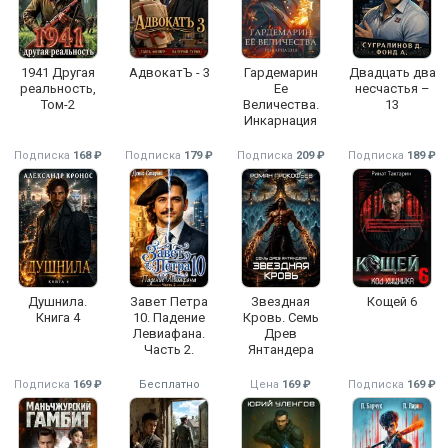
1941 Другая
АдвокатЪ - 3
Гардемарин
Двадцать два
реальность,
Ее
несчастья –
Том-2
Величества.
13
Инкарнация
Подписка
168 ₽
Подписка
179 ₽
Подписка
209 ₽
Подписка
189 ₽
Душнила.
Завет Петра
Звездная
Кощей 6
Книга 4
10. Падение
Кровь. Семь
Левиафана.
Древ
Часть 2.
Янтандера
Подписка
169 ₽
Бесплатно
Цена
169 ₽
Подписка
169 ₽