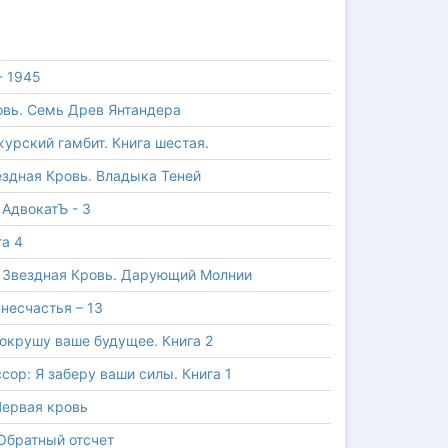
 1945
овь. Семь Древ Янтандера
урский гамбит. Книга шестая.
ездная Кровь. Владыка Теней
е
АдвокатЪ - 3
га 4
е
Звездная Кровь. Дарующий Молнии
несчастья – 13
сокрушу ваше будущее. Книга 2
сор: Я заберу ваши силы. Книга 1
Первая кровь
 Обратный отсчет