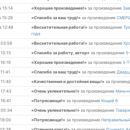
в 15:14
«Хорошее произведение!»
за произведение
Зав
в 15:29
«Спасибо за ваш труд!»
за произведение
СМЕРШ
в 12:48
«Восхитительная работа!»
за произведение
Тре
года
 03:58
«Восхитительная работа!»
за произведение
Хро
 10:15
«Спасибо за работу, автор»
за произведение
S-
 16:19
«Хорошее произведение!»
за произведение
S-T
 11:41
«Спасибо за ваш труд!»
за произведение
Двадца
 11:40
«Качественная и достойная вещь!»
за произве
 17:43
«Очень увлекательно!»
за произведение
Маньчж
 16:41
«Потрясающе!»
за произведение
Кощей 6
 05:34
«Очень увлекательно!»
за произведение
Товари
 19:00
«Потрясающе!»
за произведение
Неправильны
 14:38
«Отличная книга!»
за произведение
Душнила. К