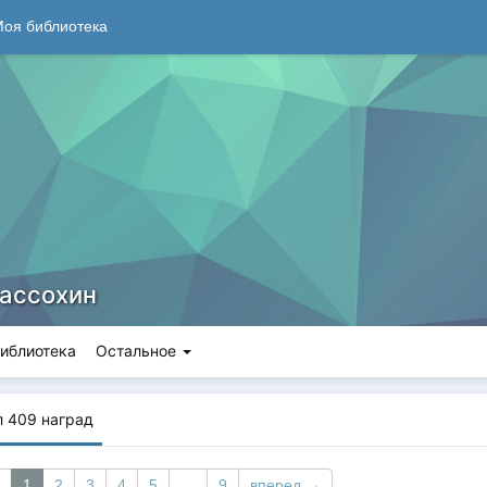
оя библиотека
рассохин
иблиотека
Остальное
л 409
наград
1
2
3
4
5
…
9
вперед →