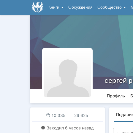
Книги
Обсуждения
Сообщество
М
сергей 
Профиль
Б
Подари
10 335
26 625
Заходил
6 часов назад
← назад