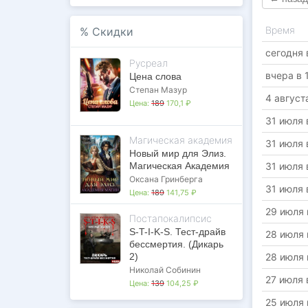
Время
%
Скидки
сегодня 
Русреал
вчера в 
Цена слова
Степан Мазур
4 август
Цена:
189
170,1 ₽
31 июля 
Магическая академия
31 июля 
Новый мир для Элиз.
Магическая Академия
31 июля 
Оксана Гринберга
31 июля 
Цена:
189
141,75 ₽
29 июля 
Постапокалипсис
S-T-I-K-S. Тест-драйв
28 июля 
бессмертия. (Дикарь
2)
28 июля 
Николай Собинин
27 июля 
Цена:
139
104,25 ₽
25 июля 