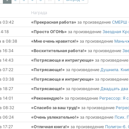
Награда
в 03:42
«Прекрасная работа»
за произведение
СМЕРШ -
14:18
«Просто ОГОНЬ»
за произведение
Звездная Кр
а в 08:38
«Мне очень нравится!»
за произведение
Маньчж
в 16:34
«Восхитительная работа!»
за произведение
Зв
в 14:43
«Потрясающе и интригующе»
за произведени
в 07:22
«Потрясающе!»
за произведение
Душнила. Кни
в 03:38
«Потрясающе и интригующе»
за произведени
в 18:27
«Потрясающе!»
за произведение
Двадцать два 
в 14:01
«Рекомендую!»
за произведение
Регрессор: Я 
в 08:32
«Спасибо за ваш труд!»
за произведение
Регрес
в 06:24
«Очень увлекательно!»
за произведение
Псих. 
в 17:27
«Отличная книга!»
за произведение
Полигон-6.