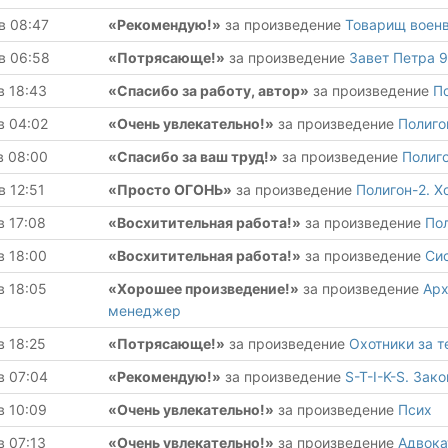
в 08:47
«Рекомендую!»
за произведение
Товарищ военвр
в 06:58
«Потрясающе!»
за произведение
Завет Петра 9
в 18:43
«Спасибо за работу, автор»
за произведение
П
в 04:02
«Очень увлекательно!»
за произведение
Полиго
в 08:00
«Спасибо за ваш труд!»
за произведение
Полиг
в 12:51
«Просто ОГОНЬ»
за произведение
Полигон-2. Х
в 17:08
«Восхитительная работа!»
за произведение
По
в 18:00
«Восхитительная работа!»
за произведение
Си
в 18:05
«Хорошее произведение!»
за произведение
Арх
менеджер
в 18:25
«Потрясающе!»
за произведение
Охотники за 
в 07:04
«Рекомендую!»
за произведение
S-T-I-K-S. Зак
в 10:09
«Очень увлекательно!»
за произведение
Псих
в 07:13
«Очень увлекательно!»
за произведение
Адвока