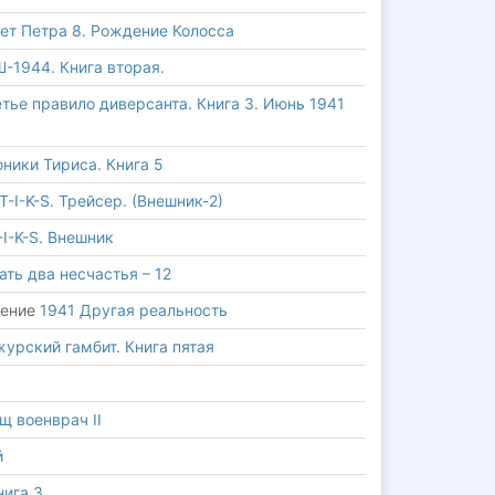
ет Петра 8. Рождение Колосса
-1944. Книга вторая.
тье правило диверсанта. Книга 3. Июнь 1941
ники Тириса. Книга 5
T-I-K-S. Трейсер. (Внешник-2)
-I-K-S. Внешник
ть два несчастья – 12
дение
1941 Другая реальность
урский гамбит. Книга пятая
щ военврач II
й
нига 3