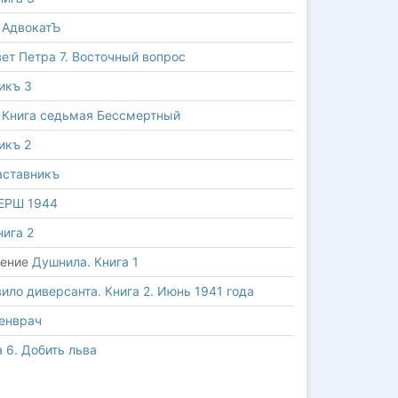
е
АдвокатЪ
ет Петра 7. Восточный вопрос
икъ 3
 Книга седьмая Бессмертный
икъ 2
аставникъ
ЕРШ 1944
нига 2
дение
Душнила. Книга 1
ило диверсанта. Книга 2. Июнь 1941 года
енврач
 6. Добить льва