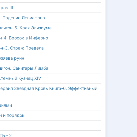
ач III
. Падение Левиафана.
олигон-5. Крах Элизиума
н-4. Бросок в Инферно
он-3. Страж Предела
озяева руин
лигон. Санитары Лимба
стемный Кузнец XIV
ераил Звёздная Кровь Книга-6. Эффективный
тенями
он и порядок
тЪ - 2