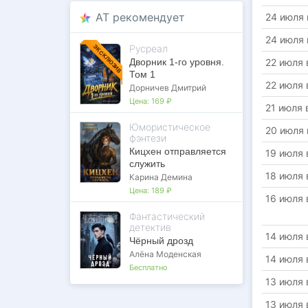
AT рекомендует
24 июля 
24 июля 
Русреал
ЭКСКЛЮЗИВ
Дворник 1-го уровня.
22 июля 
Том 1
22 июля 
Дорничев Дмитрий
Цена:
169 ₽
21 июля 
Юмористическое
20 июля 
фэнтези
Кицхен отправляется
19 июля 
служить
18 июля 
Карина Демина
Цена:
189 ₽
16 июля 
Фантастический
детектив
14 июля 
Чёрный дрозд
Алёна Моденская
14 июля 
Бесплатно
13 июля 
13 июля 