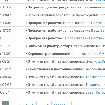
в 15:07
«Потрясающе и интригующе»
за произведени
в 18:47
«Восхитительная работа!»
за произведение
Зав
в 14:30
«Прекрасная работа»
за произведение
Наставн
в 17:57
«Прекрасная работа»
за произведение
Бродяга
в 06:35
«Прекрасная работа»
за произведение
Наставн
в 09:58
«Спасибо за работу, автор»
за произведение
Н
в 11:30
«Хорошее произведение!»
за произведение
СМ
в 08:27
«Отличная книга!»
за произведение
Душнила. К
в 16:42
«Качественная и достойная вещь!»
за произве
в 08:04
«Отличная книга!»
за произведение
Третье прав
в 04:03
«Отличная книга!»
за произведение
Товарищ во
 08:04
«Отличная книга!»
за произведение
Завет Петра
1
2
3
4
5
…
9
вперед →