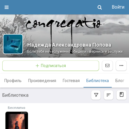
Войти
Надежда Александровна Попова
Если тебя незаслуженно обидели - вернись и заслужи.
Подписаться
Профиль
Произведения
Гостевая
Библиотека
Блог
Библиотека
Бесплатно