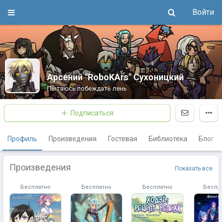
Войти
Арсений "RoboKArs" Сухоницкий
Пытаюсь побеждать лень
Подписаться
Профиль
Произведения
Гостевая
Библиотека
Блог
Произведения
Показать все
Бесплатно
Бесплатно
Бесплатно
Беспл