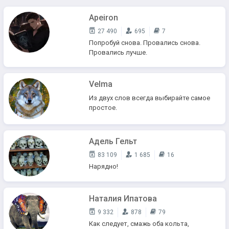
Apeiron
27 490
695
7
Попробуй снова. Провались снова.
Провались лучше.
Velma
Из двух слов всегда выбирайте самое
простое.
Адель Гельт
83 109
1 685
16
Нарядно!
Наталия Ипатова
9 332
878
79
Как следует, смажь оба кольта,