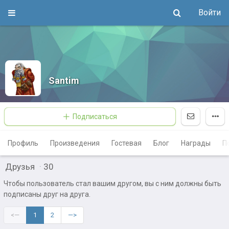
Войти
Santim
Подписаться
Профиль
Произведения
Гостевая
Блог
Награды
П
Друзья
·
30
Чтобы пользователь стал вашим другом, вы с ним должны быть
подписаны друг на друга.
<—
1
2
—>