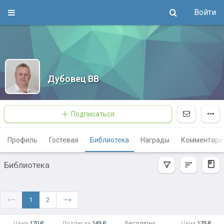
Войти
Дубовец ВВ
Подписаться
Профиль
Гостевая
Библиотека
Награды
Комментари
Библиотека
<—
1
2
—>
Цена
170 ₽
Подписка
149 ₽
Бесплатно
Цена
179 ₽