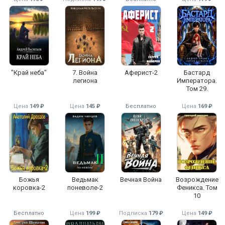
"Край неба"
7. Война
Аферист-2
Бастард
легиона
Императора.
Том 29.
Цена
149 ₽
Цена
145 ₽
Бесплатно
Цена
169 ₽
Божья
Ведьмак
Вечная Война
Возрождение
коровка-2
поневоле-2
Феникса. Том
10
Бесплатно
Цена
199 ₽
Подписка
179 ₽
Цена
149 ₽