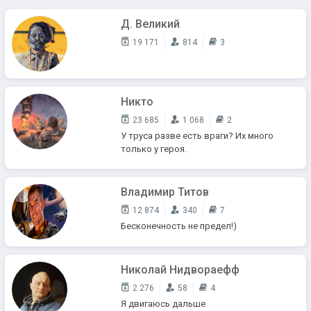
Д. Великий
19 171
814
3
Никто
23 685
1 068
2
У труса разве есть враги? Их много
только у героя.
Владимир Титов
12 874
340
7
Бесконечность не предел!)
Николай Нидвораефф
2 276
58
4
Я двигаюсь дальше