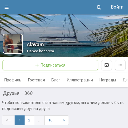
Войти
slavam
Habeo honorem
Подписаться
Профиль
Гостевая
Блог
Иллюстрации
Награды
До
Друзья
·
368
Чтобы пользователь стал вашим другом, вы с ним должны быть
подписаны друг на друга.
<—
1
2
…
16
—>