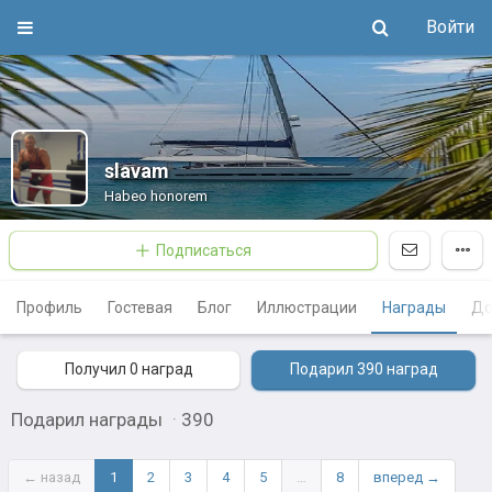
Войти
slavam
Habeo honorem
Подписаться
Профиль
Гостевая
Блог
Иллюстрации
Награды
До
Получил 0
наград
Подарил 390
наград
Подарил награды
·
390
← назад
1
2
3
4
5
…
8
вперед →