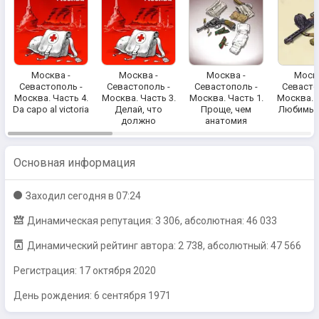
Москва -
Москва -
Москва -
Москв
Севастополь -
Севастополь -
Севастополь -
Севасто
Москва. Часть 4.
Москва. Часть 3.
Москва. Часть 1.
Москва. Ч
Da capo al victoria
Делай, что
Проще, чем
Любимый
должно
анатомия
Основная информация
Заходил
сегодня в 07:24
Динамическая репутация: 3 306, абсолютная: 46 033
Динамический рейтинг автора: 2 738, абсолютный: 47 566
Регистрация:
17 октября 2020
День рождения: 6 сентября 1971