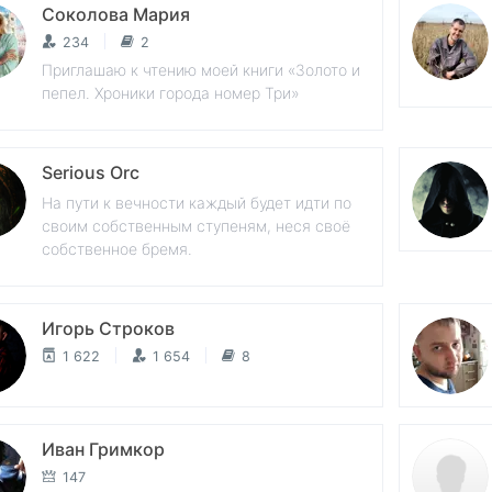
Соколова Мария
234
2
Приглашаю к чтению моей книги «Золото и
пепел. Хроники города номер Три»
Serious Orc
На пути к вечности каждый будет идти по
своим собственным ступеням, неся своё
собственное бремя.
Игорь Строков
1 622
1 654
8
Иван Гримкор
147