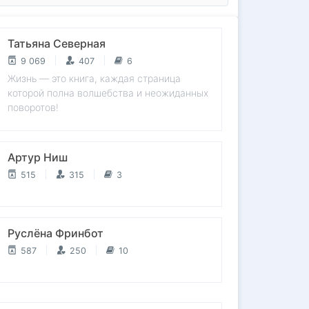
Татьяна Северная
9 069
407
6
Жизнь — это книга, каждая страница
которой полна волшебства и неожиданных
поворотов!
Артур Ниш
515
315
3
Руслёна Фринбот
587
250
10