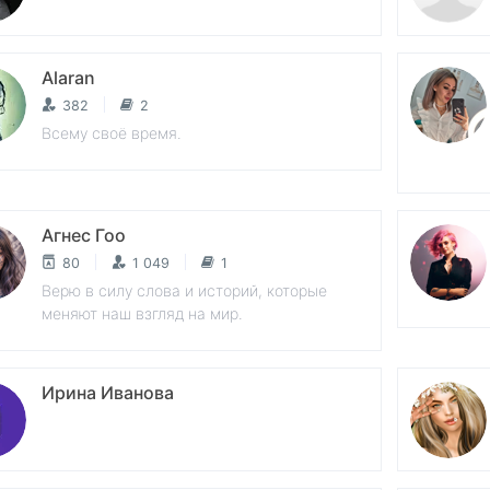
Alaran
382
2
Всему своё время.
Агнес Гоо
80
1 049
1
Верю в силу слова и историй, которые
меняют наш взгляд на мир.
Ирина Иванова