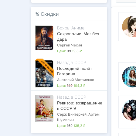
%
Скидки
Бояръ-Аниме
Сакрополис. Маг без
дара
Сергей Чехин
Цена:
99
19,8 ₽
Назад в СССР
ЭКСКЛЮЗИВ
Последний полёт
Гагарина
Анатолий Матвиенко
Цена:
149
104,3 ₽
Назад в СССР
Ревизор: возвращение
в СССР 9
Серж Винтеркей
,
Артем
Шумилин
Цена:
169
135,2 ₽