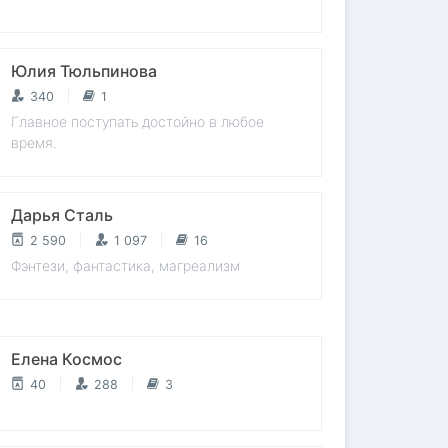
Юлия Тюльпинова
340
1
Главное поступать достойно в любое
время.
Дарья Сталь
2 590
1 097
16
Фэнтези, фантастика, магреализм
Елена Космос
40
288
3