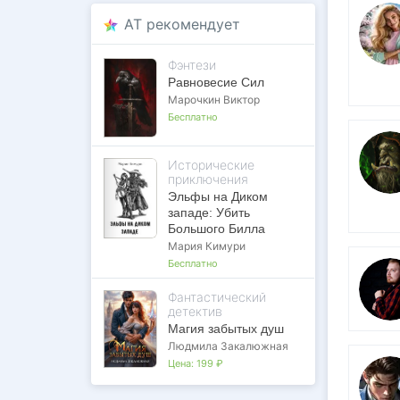
AT рекомендует
Фэнтези
Равновесие Сил
Марочкин Виктор
Бесплатно
Исторические
приключения
Эльфы на Диком
западе: Убить
Большого Билла
Мария Кимури
Бесплатно
Фантастический
детектив
Магия забытых душ
Людмила Закалюжная
Цена:
199 ₽