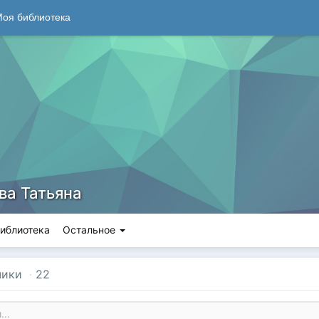
оя библиотека
ва Татьяна
иблиотека
Остальное
чики
·
22