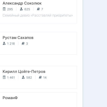
Александр Соколюк
295
625
7
Семейный девиз «Расставляй приоритеты»
Рустам Сахапов
1 218
3
Кирилл Цойге-Петров
1 461
582
14
РоманФ