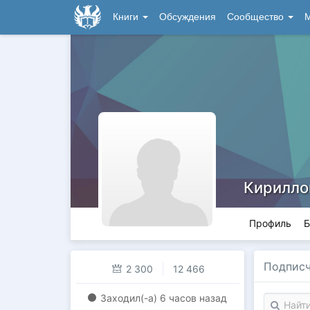
Книги
Обсуждения
Сообщество
М
Кирилло
Профиль
Б
Подпис
2 300
12 466
Заходил(-a)
6 часов назад