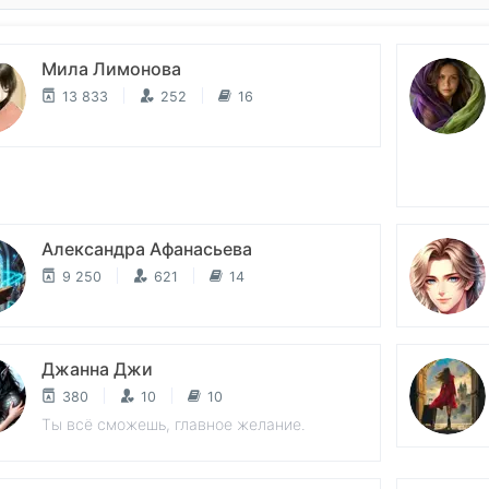
Мила Лимонова
13 833
252
16
Александра Афанасьева
9 250
621
14
Джанна Джи
380
10
10
Ты всё сможешь, главное желание.