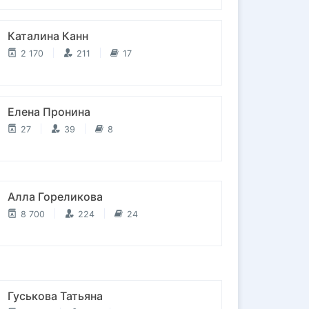
Каталина Канн
2 170
211
17
Елена Пронина
27
39
8
Алла Гореликова
8 700
224
24
Гуськова Татьяна