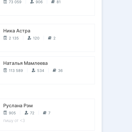
73 059
906
81
Ника Астра
2 135
120
2
Наталья Мамлеева
113 589
534
36
Руслана Рэм
905
72
7
пишу от <3