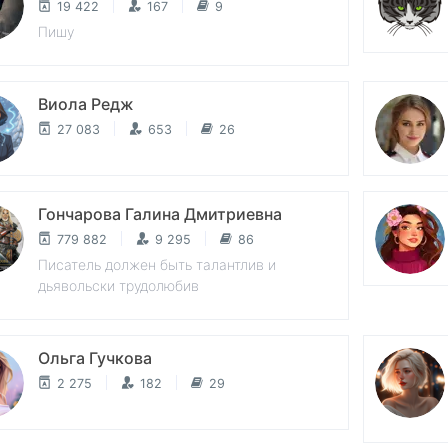
19 422
167
9
Пишу
Виола Редж
27 083
653
26
Гончарова Галина Дмитриевна
779 882
9 295
86
Писатель должен быть талантлив и
дьявольски трудолюбив
Ольга Гучкова
2 275
182
29