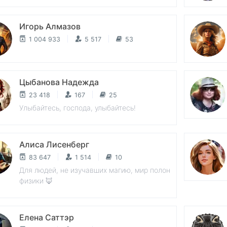
Игорь Алмазов
1 004 933
5 517
53
Цыбанова Надежда
23 418
167
25
Улыбайтесь, господа, улыбайтесь!
Алиса Лисенберг
83 647
1 514
10
Для людей, не изучавших магию, мир полон
физики 🦊
Елена Саттэр