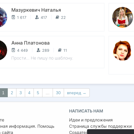
Мазуркевич Наталья
1 617
417
22
Анна Платонова
4 449
289
11
Прости... Не пишу по шаблону.
1
2
3
4
5
…
30
вперед →
НАПИСАТЬ НАМ
те
Идеи и предложения
чная информация. Помощь
Страница службы поддержки
 сайта
Создатель проекта:
Сергей Ша