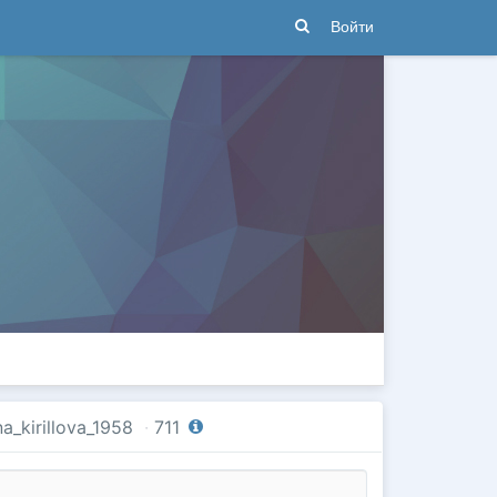
Войти
_kirillova_1958
·
711