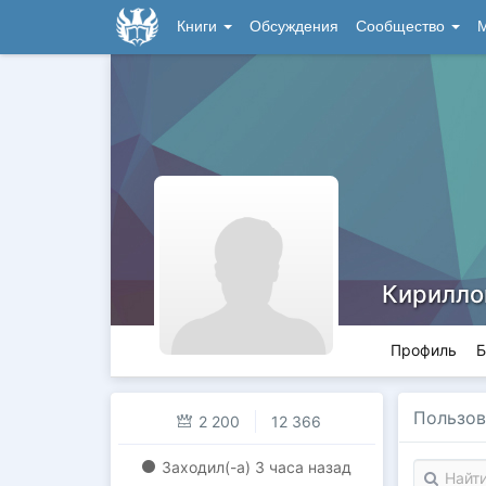
Книги
Обсуждения
Сообщество
М
Кирилло
Профиль
Б
Пользов
2 200
12 366
Заходил(-a)
3 часа назад