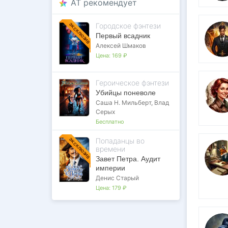
AT рекомендует
Городское фэнтези
ЭКСКЛЮЗИВ
Первый всадник
Алексей Шмаков
Цена:
169 ₽
Героическое фэнтези
Убийцы поневоле
Саша Н. Мильберт
,
Влад
Серых
Бесплатно
Попаданцы во
ЭКСКЛЮЗИВ
времени
Завет Петра. Аудит
империи
Денис Старый
Цена:
179 ₽