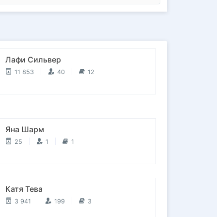
Лафи Сильвер
11 853
40
12
Яна Шарм
25
1
1
Катя Тева
3 941
199
3