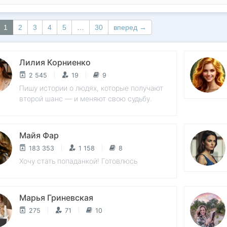
1
2
3
4
5
…
30
вперед →
Лилия Корниенко
2 545
19
9
Пишу истории о людях, которые получают
второй шанс — и меняют свою судьбу.
Майя Фар
183 353
1 158
8
Хочу стать попаданкой! Готовлюсь
Марья Гриневская
275
71
10