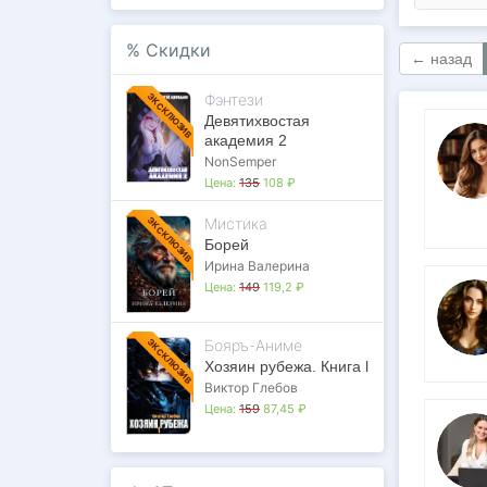
%
Скидки
← назад
Фэнтези
ЭКСКЛЮЗИВ
Девятихвостая
академия 2
NonSemper
Цена:
135
108 ₽
Мистика
ЭКСКЛЮЗИВ
Борей
Ирина Валерина
Цена:
149
119,2 ₽
Бояръ-Аниме
ЭКСКЛЮЗИВ
Хозяин рубежа. Книга l
Виктор Глебов
Цена:
159
87,45 ₽