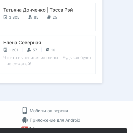
Татьяна Донченко | Тэсса Рэй
3 805
85
25
Елена Северная
1 201
57
16
Что-то вылепится из глины... Будь как будет
– не сожалей!
Мобильная версия
Приложение для Android
18+
Сайт может содержать материалы, не
пин
предназначенные для просмотра лицами, не