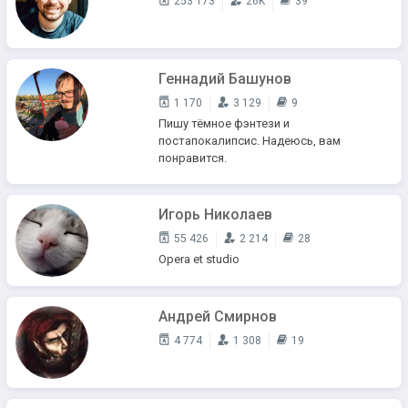
253 173
26K
39
Геннадий Башунов
1 170
3 129
9
Пишу тёмное фэнтези и
постапокалипсис. Надеюсь, вам
понравится.
Игорь Николаев
55 426
2 214
28
Opera et studio
Андрей Смирнов
4 774
1 308
19