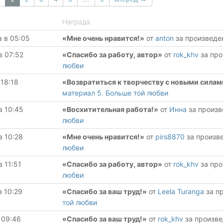
Награда
а в 05:05
«Мне очень нравится!»
от
anton
за произвед
в 07:52
«Спасибо за работу, автор»
от
rok_khv
за пр
любви
 18:18
«Возвратиться к творчеству с новыми силам
материал 5. Больше той любви
в 10:45
«Восхитительная работа!»
от
Инна
за произ
любви
в 10:28
«Мне очень нравится!»
от
pirs8870
за произв
любви
в 11:51
«Спасибо за работу, автор»
от
rok_khv
за пр
любви
в 10:29
«Спасибо за ваш труд!»
от
Leela Turanga
за п
той любви
 09:46
«Спасибо за ваш труд!»
от
rok_khv
за произв