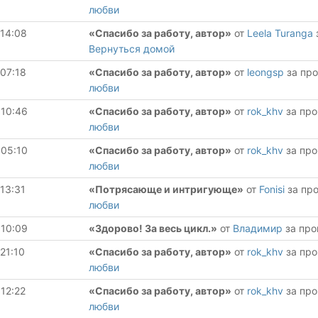
любви
 14:08
«Спасибо за работу, автор»
от
Leela Turanga
Вернуться домой
 07:18
«Спасибо за работу, автор»
от
leongsp
за пр
любви
 10:46
«Спасибо за работу, автор»
от
rok_khv
за пр
любви
 05:10
«Спасибо за работу, автор»
от
rok_khv
за пр
любви
 13:31
«Потрясающе и интригующе»
от
Fonisi
за пр
любви
 10:09
«Здорово! За весь цикл.»
от
Владимир
за пр
 21:10
«Спасибо за работу, автор»
от
rok_khv
за пр
любви
 12:22
«Спасибо за работу, автор»
от
rok_khv
за пр
любви