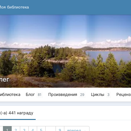
оя библиотека
лег
иблиотека
Блог
Произведения
Циклы
Реценз
81
29
3
(-а) 441
награду
1
2
3
4
5
…
9
вперед →