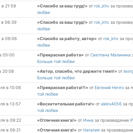
 в 21:59
«Спасибо за ваш труд!»
от
rok_khv
за произв
любви
 в 06:39
«Спасибо за ваш труд!»
от
rok_khv
за произв
любви
 в 09:06
«Спасибо за работу, автор»
от
rok_khv
за пр
любви
в 05:00
«Прекрасная работа»
от
Светлана Малинина
Больше той любви
в 20:08
«Автор, спасибо, что держите темп!»
от
leon
Больше той любви
ля в 10:06
«Прекрасная работа!!!»
от
Евгений Нечто
за 
той любви
ля в 13:57
«Восхитительная работа!»
от
aleks4056
за п
той любви
ля в 09:22
«Отличная книга!»
от
Инна
за произведение
Р
ля в 06:21
«Отличная книга!»
от
Наталия
за произведен