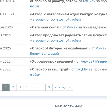
я в 13:04
«Спасибо за работу, автор»
от
rok_khv
за пр
любви
я в 06:21
«Автор, с нетерпением ждём каждую новую г
материал 5. Больше той любви
ря 2025
«Отличная книга!»
от
Роман
за произведение
ря 2025
«Автор продолжает радовать своим искусс
материал 5. Больше той любви
я 2025
«Спасибо! Интерес не ослабевает.»
от
Роман
Вернуться домой
я 2025
«Хорошее произведение!»
от
Алексей Минде
я 2025
«Спасибо за ваш труд!»
от
rok_khv
за произв
любви
1
2
3
4
5
…
9
вперед →
НАПИСАТЬ НАМ