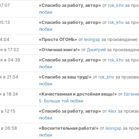
07:07
«Спасибо за работу, автор»
от
rok_khv
за пр
любви
05:13
«Спасибо за работу, автор»
от
rok_khv
за пр
любви
14:04
«Просто ОГОНЬ»
от
leongsp
за произведение
я в 17:02
«Отличная книга!»
от
Дмитрий
за произведе
я в 04:39
«Спасибо за работу, автор»
от
rok_khv
за пр
любви
я в 21:54
«Спасибо за ваш труд!»
от
rok_khv
за произв
любви
я в 18:24
«Качественная и достойная вещь!»
от
Евгени
5. Больше той любви
 в 12:15
«Спасибо за работу, автор»
от
Alex
за произ
любви
 в 06:58
«Восхитительная работа!»
от
leongsp
за про
любви