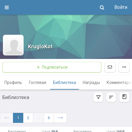
Войти
KrugloKot
Подписаться
Профиль
Гостевая
Библиотека
Награды
Комментари
Библиотека
<—
1
2
…
6
—>
Бесплатно
Цена
99 ₽
Бесплатно
Цена
169 ₽