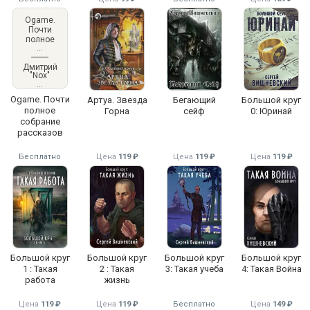
Ogame.
Почти
полное
собрание
рассказов
Дмитрий
"Nox"
Козловски
й
Ogame. Почти
Артуа. Звезда
Бегающий
Большой круг
полное
Горна
сейф
0: Юринай
собрание
рассказов
Бесплатно
Цена
119 ₽
Цена
119 ₽
Цена
119 ₽
Большой круг
Большой круг
Большой круг
Большой круг
1 : Такая
2 : Такая
3: Такая учеба
4: Такая Война
работа
жизнь
Цена
119 ₽
Цена
119 ₽
Бесплатно
Цена
149 ₽