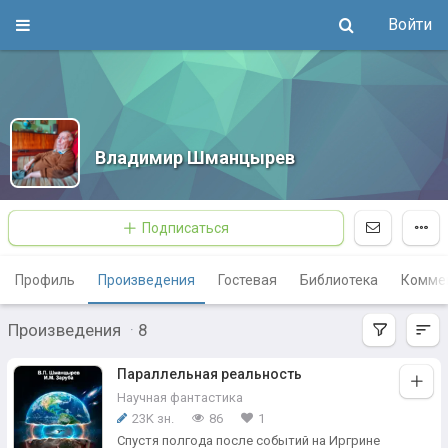
Войти
Владимир Шманцырев
Подписаться
Профиль
Произведения
Гостевая
Библиотека
Комме
Произведения
·
8
Параллельная реальность
Научная фантастика
23K зн.
86
1
Спустя полгода после событий на Иргрине