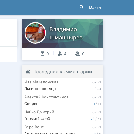
Войти
Владимир
Шманцырев
0
4
0
Последние комментарии
Ива Македонская
07:51
Львиное сердце
1
/
33
Алексей Константинов
07:51
Споры
1
/
11
Чайка Дмитрий
07:51
Горький хлеб
72
/
71
Вера Вонг
07:51
Ангелы не платят ипотеку
9
/
8