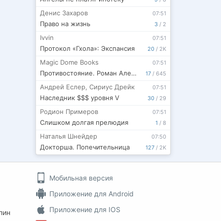
Денис Захаров
07:51
Право на жизнь
3
/
2
Ivvin
07:51
Протокол «Гхола»: Экспансия
20
/
2K
Magic Dome Books
07:51
Противостояние. Роман Алексея Осадчука
17
/
645
Андрей Еслер
,
Сириус Дрейк
07:51
Наследник $$$ уровня V
30
/
29
Родион Примеров
07:51
Слишком долгая прелюдия
1
/
8
Наталья Шнейдер
07:50
Докторша. Попечительница
127
/
2K
Мобильная версия
Приложение для Android
Приложение для IOS
пин