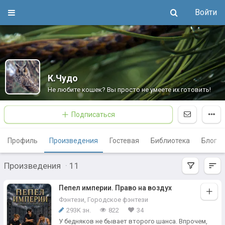
Войти
К.Чудо
Не любите кошек? Вы просто не умеете их готовить!
Подписаться
Профиль
Произведения
Гостевая
Библиотека
Блог
Произведения
·
11
Пепел империи. Право на воздух
Фэнтези
,
Городское фэнтези
293K зн.
822
34
У бедняков не бывает второго шанса. Впрочем,