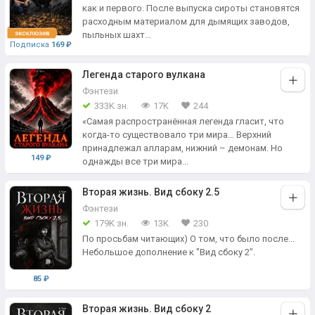
как и первого. После выпуска сироты становятся
расходным материалом для дымящих заводов,
пыльных шахт...
Подписка
169 ₽
Легенда старого вулкана
Фэнтези
333K зн.
17K
244
«Самая распространённая легенда гласит, что
когда-то существовало три мира… Верхний
принадлежал алларам, нижний – демонам. Но
149 ₽
однажды все три мира...
Вторая жизнь. Вид сбоку 2.5
Фэнтези
179K зн.
13K
230
По просьбам читающих) О том, что было после...
Небольшое дополнение к "Вид сбоку 2".
85 ₽
Вторая жизнь. Вид сбоку 2