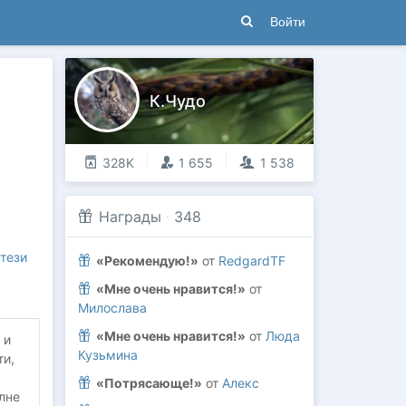
Войти
К.Чудо
328K
1 655
1 538
Награды
·
348
тези
«Рекомендую!»
от
RedgardTF
«Мне очень нравится!»
от
Милослава
«Мне очень нравится!»
от
Люда
 и
Кузьмина
ти,
«Потрясающе!»
от
Алекс
лне