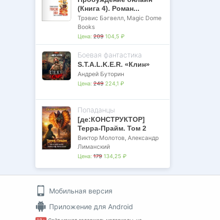
(Книга 4). Роман...
Трэвис Бэгвелл
,
Magic Dome
Books
Цена:
209
104,5 ₽
Боевая фантастика
S.T.A.L.K.E.R. «Клин»
Андрей Буторин
Цена:
249
224,1 ₽
Попаданцы
[де:КОНСТРУКТОР]
Терра-Прайм. Том 2
Виктор Молотов
,
Александр
Лиманский
Цена:
179
134,25 ₽
Мобильная версия
Приложение для Android