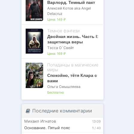
Варлорд. Темный пакт
Алексей Котов aka Angel
Delacruz
Цена:
149 ₽
Темное фэнтези
Двойная жизнь. Часть I:
защитница веры
Тэсса O`Свейт
Цена:
169 ₽
Попаданцы в магические
миры
Спокойно, тётя Клара с
вами
Ольга Смышляева
Бесплатно
Последние комментарии
Михаил Игнатов
13:09
Основание. Пятый пояс
1
/
40