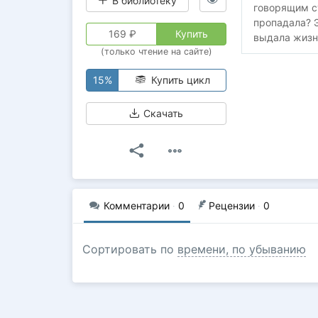
В библиотеку
говорящим су
пропадала? Э
169
₽
Купить
выдала жизн
(только чтение на сайте)
15%
Купить цикл
Скачать
Комментарии
·
0
Рецензии
·
0
Сортировать по
времени, по убыванию