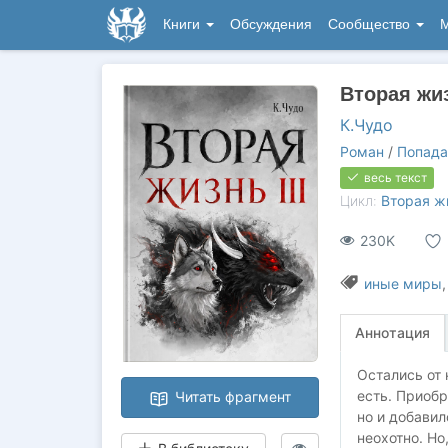
Книги
Обсуждения
Сообщество
М
Вторая жиз
К.Чудо
Роман
/
Попада
весь текст
Цикл:
Вторая ж
230K
иные миры
Аннотация
Остались от 
есть. Приобр
Читать фрагмент
но и добавил
неохотно. Но