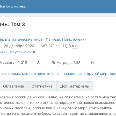
оя библиотека
нь. Том 3
нцы в магические миры
,
Фэнтези
,
Приключения
26 декабря 2020
687 071
зн.
, 17,18
а.л.
изнь. Другой мир.
#3
Нравится
1 216
Награды 348
,
иные расы
,
магия и приключения
,
попаданцы в другой мир
,
фэн
Оглавление
Статистика
Доп. материалы
козлика рожки да ножки. Ладно, не от козлика, но остальное так
етенное тело не только открыло передо мной новые возможнос
о новых проблем, потому как в канву этого мира вписывалось
, когда из относительно бессловесной твари ты становишься впо