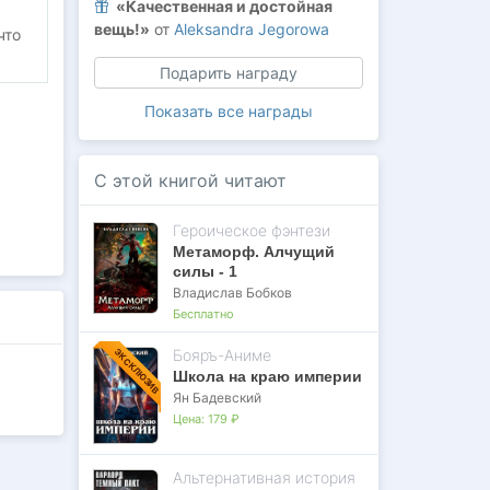
«Качественная и достойная
вещь!»
от
Aleksandra Jegorowa
что
Подарить награду
Показать все награды
С этой книгой читают
Героическое фэнтези
Метаморф. Алчущий
силы - 1
Владислав Бобков
Бесплатно
Бояръ-Аниме
ЭКСКЛЮЗИВ
Школа на краю империи
Ян Бадевский
Цена:
179 ₽
Альтернативная история