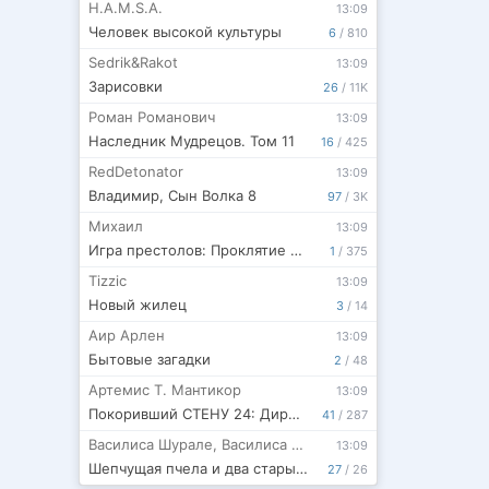
H.A.M.S.A.
13:09
Человек высокой культуры
6
/
810
Sedrik&Rakot
13:09
Зарисовки
26
/
11K
Роман Романович
13:09
Наследник Мудрецов. Том 11
16
/
425
RedDetonator
13:09
Владимир, Сын Волка 8
97
/
3K
Mихаил
13:09
Игра престолов: Проклятие Харренхолла
1
/
375
Tizzic
13:09
Новый жилец
3
/
14
Аир Арлен
13:09
Бытовые загадки
2
/
48
Артемис Т. Мантикор
13:09
Покоривший СТЕНУ 24: Директива Свободы
41
/
287
Василиса Шурале
,
Василиса Кириллова
13:09
Шепчущая пчела и два старых финика
27
/
26