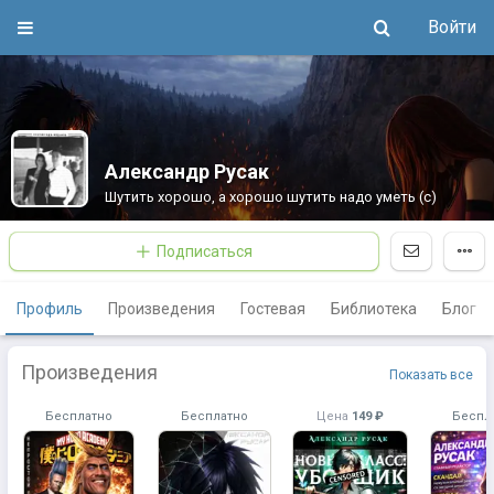
Войти
Александр Русак
Шутить хорошо, а хорошо шутить надо уметь (с)
Подписаться
Профиль
Произведения
Гостевая
Библиотека
Блог
Произведения
Показать все
Бесплатно
Бесплатно
Цена
149 ₽
Беспл