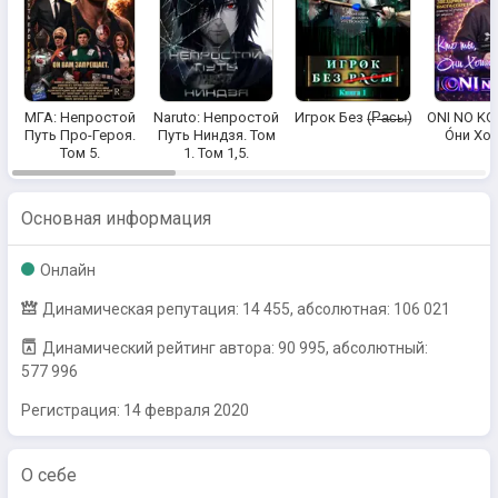
МГА: Непростой
Naruto: Непростой
Игрок Без (̶Р̶̶̶а̶̶̶с̶̶̶ы̶)
ONI NO KO:
Путь Про-Героя.
Путь Ниндзя. Том
О́ни Хо
Том 5.
1. Том 1,5.
Основная информация
Онлайн
Динамическая репутация: 14 455, абсолютная: 106 021
Динамический рейтинг автора: 90 995, абсолютный:
577 996
Регистрация:
14 февраля 2020
О себе