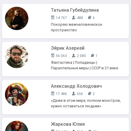
Татьяна Губейдулина
14 767
488
6
Покоряю межчеловеческое
пространство
Эйрик Азеркей
56 063
2 080
1
Фантастика | Попаданцы |
Параллельные миры | СССР в 21 веке
Александр Холодович
17 486
656
2
«Даже в этом мире, полном монстров,
нужно оставаться людьми».
Жаркова Юлия