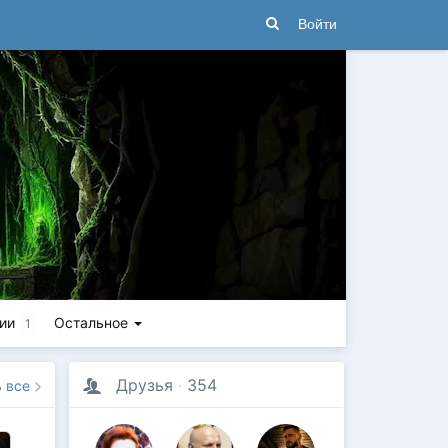
Войти
ии
Остальное
1
Друзья
·
354
ь все