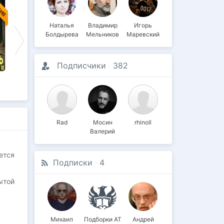
ЗИВ
ЭКСКЛЮЗИВ
ЭКСКЛЮЗИВ
Наталья
Владимир
Игорь
Болдырева
Мельников
Маревский
Подписчики
·
382
Повелитель lll
Повелитель lV
Послесловие
Rad
Мосин
rhinoll
Валерий
ется
Подписки
·
4
ытой
Михаил
Подборки АТ
Андрей