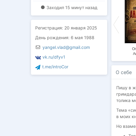
ЭКСКЛЮЗИВ
ЭКСКЛЮЗИВ
Заходил
15 минут назад
Регистрация:
20 января 2025
День рождения: 6 мая 1988
30%
yangel.vlad@gmail.com
Страж Архива
Купец мятежных
Войны веры
О
земель
А
vk.ru/dfyv1
t.me/introCor
О себе
Пишу в ж
гримдара
толика м
Тема «си
в моих кн
Но взаме
Тер