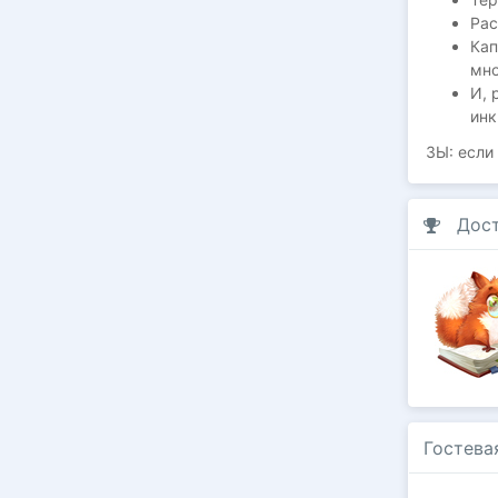
Рас
Кап
мно
И, 
инк
ЗЫ: если
Дос
Гостева