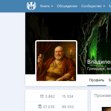
Книги
Обсуждения
Сообщество
М
Владиле
Гримдарк, ма
Профиль
Б
Произв
3 862
15 324
27 035
86 552