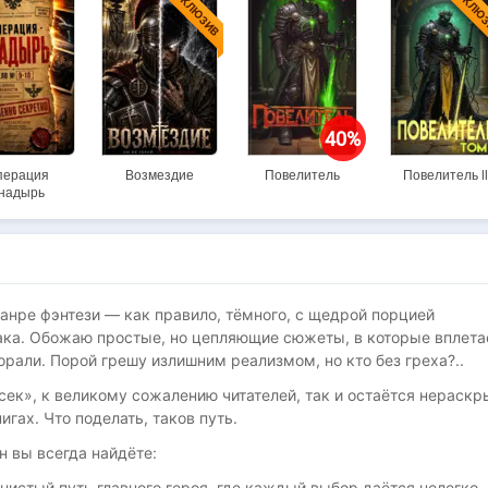
ЭКСКЛЮЗИВ
ЭКСКЛЮ
40%
перация
Возмездие
Повелитель
Повелитель ll
надырь
анре фэнтези — как правило, тёмного, с щедрой порцией
ка. Обожаю простые, но цепляющие сюжеты, в которые вплета
орали. Порой грешу излишним реализмом, но кто без греха?..
сек», к великому сожалению читателей, так и остаётся нераскр
игах. Что поделать, таков путь.
н вы всегда найдёте:
нистый путь главного героя, где каждый выбор даётся нелегко.