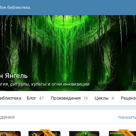
оя библиотека
н Янгель
гия, ритуалы, культы и огни инквизиции
иблиотека
Блог
Произведения
Циклы
Реценз
47
15
6
едения
показат