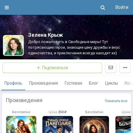
Войти
Зелена Крыж
Добро пожаловать в Свободные миры! Тут
потрясающие герои, знающие цену дружбы и вкус
одиночества, и приключения всегда находят их)
Подписаться
Профиль
Произведения
Гостевая
Блог
Циклы
Наг
Произведения
Показать все
Бесплатно
Цена
250 ₽
Бесплатно
Цена
2