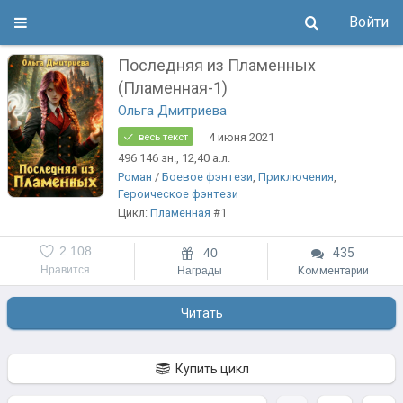
Войти
Последняя из Пламенных
(Пламенная-1)
Ольга Дмитриева
4 июня 2021
весь текст
496 146
зн.
, 12,40
а.л.
Роман
/
Боевое фэнтези
,
Приключения
,
Героическое фэнтези
Цикл:
Пламенная
#1
2 108
40
435
Нравится
Награды
Комментарии
Читать
Купить цикл