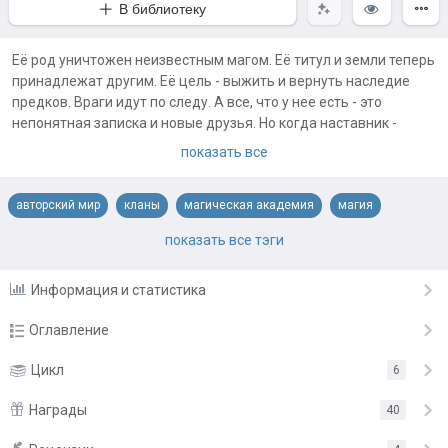
В библиотеку
Её род уничтожен неизвестным магом. Её титул и земли теперь
принадлежат другим. Её цель - выжить и вернуть наследие
предков. Враги идут по следу. А все, что у нее есть - это
непонятная записка и новые друзья. Но когда наставник -
эльф, среди друзей - младший принц и потомок темных магов,
показать все
заполучить последнюю из Пламенных будет не так-то просто.
Примечания автора:
авторский мир
кланы
магическая академия
магия
Вторая книга здесь
https://author.today/reader/132877
приключения
становление героя
тайны прошлого
эльфы
показать все тэги
Информация и статистика
Оглавление
Глава 1. Красный пепел
Цикл
6
1.03.21
Глава 2. Алый замок
Награды
4.03.21
40
Глава 3. Поделенная сила.
14.03.21