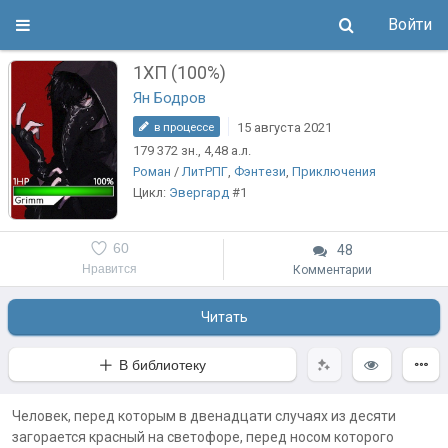
Войти
1ХП (100%)
Ян Бодров
15 августа 2021
в процессе
179 372
зн.
, 4,48
а.л.
Роман
/
ЛитРПГ
,
Фэнтези
,
Приключения
Цикл:
Эвергард
#1
60
48
Нравится
Комментарии
Читать
В библиотеку
Человек, перед которым в двенадцати случаях из десяти
загорается красный на светофоре, перед носом которого