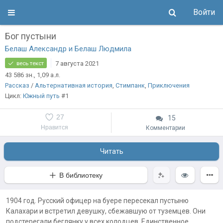
Войти
Бог пустыни
Белаш Александр и Белаш Людмила
7 августа 2021
весь текст
43 586
зн.
, 1,09
а.л.
Рассказ
/
Альтернативная история
,
Стимпанк
,
Приключения
Цикл:
Южный путь
#1
27
15
Нравится
Комментарии
Читать
В библиотеку
1904 год. Русский офицер на буере пересекал пустыню
Калахари и встретил девушку, сбежавшую от туземцев. Они
подстерегали беглянку у всех колодцев. Единственное