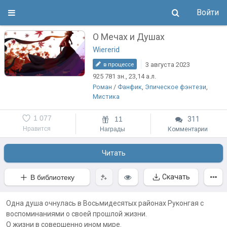
Войти
О Мечах и Душах
Wiererid
3 августа 2023
в процессе
925 781
зн.
, 23,14
а.л.
Роман
/
Фанфик
,
Эпическое фэнтези
,
Мистика
1 077
11
311
Нравится
Награды
Комментарии
Читать
Скачать
В библиотеку
Одна душа очнулась в Восьмидесятых районах Руконгая с
воспоминаниями о своей прошлой жизни.
О жизни в совершенно ином мире.