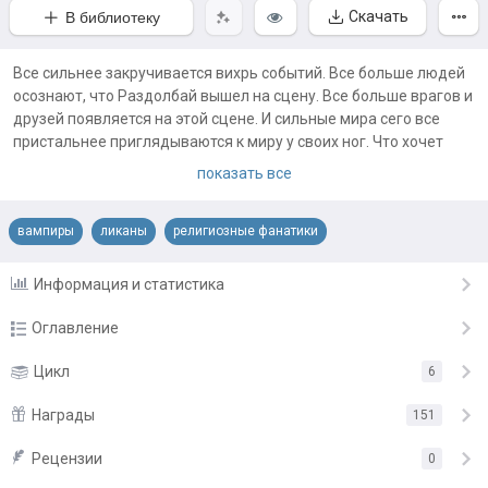
Скачать
В библиотеку
Все сильнее закручивается вихрь событий. Все больше людей
осознают, что Раздолбай вышел на сцену. Все больше врагов и
друзей появляется на этой сцене. И сильные мира сего все
пристальнее приглядываются к миру у своих ног. Что хочет
сотворить с этим миром Великий, чью логику не могут понять
показать все
даже те, кто мнит себя богом? И что принесет его воля в этот
мир? А ведь обычному игроку плевать на все ветра в вышине.
вампиры
ликаны
религиозные фанатики
Вот только быть обычным в положении Арториуса просто
глупо! Смерти все равно, кто мнит себя богом... однажды, она
заберет всех!
Информация и статистика
Продолжение Последний Храм 4. Темными тропами -
https://author.today/work/17116
Оглавление
Глава 1
Цикл
6
11.06.18
Глава 2
Награды
11.06.18
151
Глава 3
11.06.18
Рецензии
«Отличная книга!»
от
Константин Стешин
0