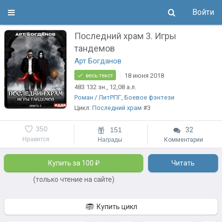
Войти
Последний храм 3. Игры
тандемов
Арт Богданов
18 июня 2018
весь текст
483 132
зн.
, 12,08
а.л.
Роман
/
ЛитРПГ
,
Боевое фэнтези
Цикл:
Последний храм
#3
350
151
32
Нравится
Награды
Комментарии
Купить за 100 ₽
Читать
(только чтение на сайте)
Купить цикл