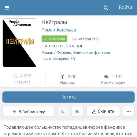
Войти
Нейтралы
Роман Артемьев
22 ноября 2023
весь текст
1 416 508
зн.
, 35,41
а.л.
Роман
/
Фанфик
,
Эпическое фэнтези
Цикл:
Фанфики
#3
4 609
228
1 131
Нравится
Награды
Комментарии
Читать
Скачать
В библиотеку
Подавляющее большинство попаданцев-героев фанфиков
стремятся изменить сюжет. Кто-то в большей степени, кто-то в