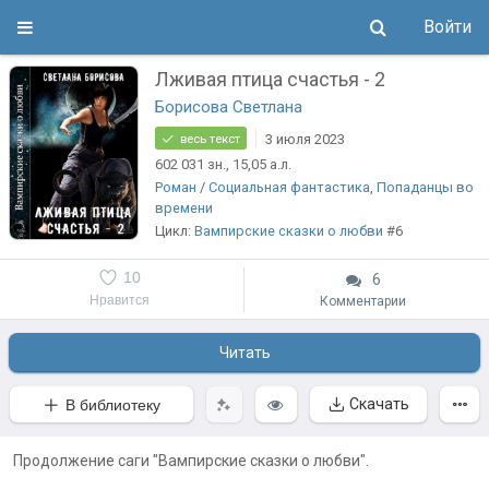
Войти
Лживая птица счастья - 2
Борисова Светлана
3 июля 2023
весь текст
602 031
зн.
, 15,05
а.л.
Роман
/
Социальная фантастика
,
Попаданцы во
времени
Цикл:
Вампирские сказки о любви
#6
10
6
Нравится
Комментарии
Читать
Скачать
В библиотеку
Продолжение саги "Вампирские сказки о любви".