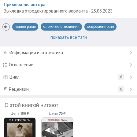
Примечания автора:
Выкладка отредактированного варианта - 25.05.2023.
новые расы
сложные отношения
современность
супермен
показать все тэги
Информация и статистика
Оглавление
Глава 21-1
Цикл
8
31.05.23
Глава 21-2
Рецензии
1.06.23
0
Глава 22-3
2.06.23
С этой книгой читают
Глава 23-4
3.06.23
Цена
150 ₽
Цена
70 ₽
Глава 23-5
4.06.23
Глава 23-6
5.06.23