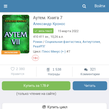
Войти
Аутем. Книга 7
Александр Кронос
15 марта 2022
весь текст
410 411
зн.
, 10,26
а.л.
Роман
/
Социальная фантастика
,
Антиутопия
,
РеалРПГ
Цикл:
Плюс Минус (+-)
#7
18+
2 380
1 538
321
Нравится
Награды
Комментарии
Купить за 178 ₽
Читать
(только чтение на сайте)
Купить цикл