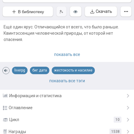
Скачать
В библиотеку
Ещё один ярус. Отличающийся от всего, что было раньше.
Квинтэссенция человеческой природы, от которой нет
спасения.
Примечания автора:
показать все
Это седьмая книга. Первая находится здесь:
https://author.today/work/153904
liverpg
биг дата
жестокость и насилие
Читается, как полностью отдельный и автономный цикл. При
кровавая доброта
постапокалипсис
рейтинг
социум
показать все тэги
этом является продолжением "Эволюции":
https://author.today/work/61186.
Те, кто её читал, думаю сразу
справедливость
Информация и статистика
поймут, кем является главный герой.
Оглавление
Глава I
Цикл
10
11.02.22
Глава II
Награды
11.02.22
1538