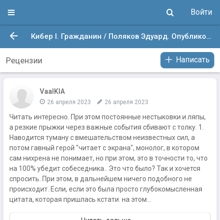
Войти
Кибер I. Гражданин / Поляков Эдуард. Опубликовано: 4 июл. 2018 в 8:04
Написать
Рецензии
VaalKIA
26 апреля 2023
26 апреля 2023
Читать интересно. При этом постоянные нестыковки и ляпы,
а резкие прыжки через важные события сбивают с толку. 1.
Наводится туману с вмешательством неизвестных сил, а
потом гавный герой "читает с экрана", монолог, в котором
сам нихрена не понимает, но при этом, это в точности то, что
на 100% убедит собеседника.. Это что было? Так и хочется
спросить. При этом, в дальнейшем ничего подобного не
происходит. Если, если это была просто глубокомысленная
цитата, которая пришлась кстати. на этом...