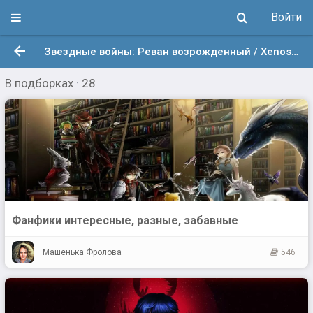
Войти
Звездные войны: Реван возрожденный / Xenos525
В подборках
·
28
Фанфики интересные, разные, забавные
Машенька Фролова
546