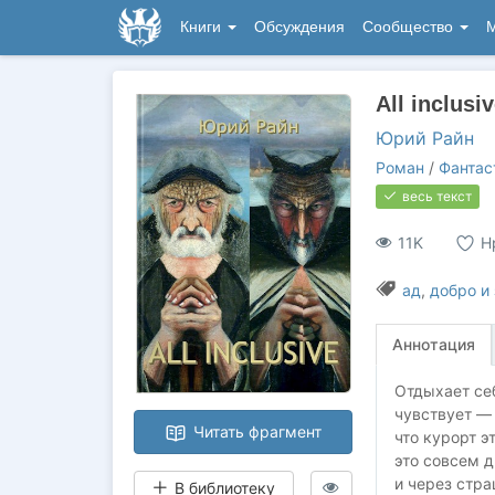
Книги
Обсуждения
Сообщество
М
All inclusi
Юрий Райн
Роман
/
Фантас
весь текст
11K
Н
ад
,
добро и 
Аннотация
Отдыхает себ
чувствует — 
Читать фрагмент
что курорт э
это совсем д
и через стра
В библиотеку