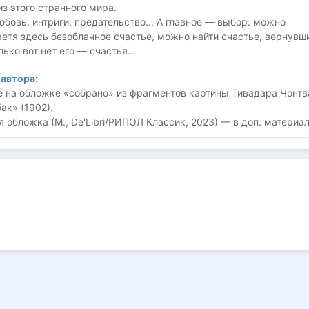
з этого странного мира.
бовь, интриги, предательство... А главное — выбор: можно
ретя здесь безоблачное счастье, можно найти счастье, вернувш
ько вот нет его — счастья...
автора:
 на обложке «собрано» из фрагментов картины Тивадара Чонтв
ак» (1902).
 обложка (М., De'Libri/РИПОЛ Классик, 2023) — в доп. материал