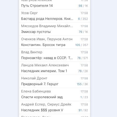
17:58
Путь Строителя 14
98
/
1K
Усов Серг
17:58
Бастард рода Неллеров. Книга 12
6
/
352
Мясоедов Владимир Михайлович
17:58
Эмиссар пустоты
79
/
1K
Оченков Иван
,
Перунов Антон
17:58
Константин. Бросок тигра
105
/
357
Влад Винтер
17:58
Порноактёр: назад в СССР. Том 2. БОКСЁР
78
/
571
Ланцов Михаил Алексеевич
17:58
Наследник империи. Том 1
78
/
2K
Николай Дронт
17:58
Придворный 7. Герцог
155
/
3K
Елена Бабинцева
17:58
Спасти королевский зад
1
/
23
Андрей Еслер
,
Сириус Дрейк
17:58
Наследник $$$ уровня V
91
/
92