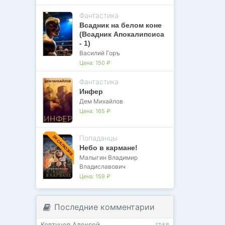
Фантастика
Всадник на белом коне
(Всадник Апокалипсиса
- 1)
Василий Горъ
Цена:
150 ₽
Фантастика
Инфер
Дем Михайлов
Цена:
165 ₽
Попаданцы
ЭКСКЛЮЗИВ
Небо в кармане!
Малыгин Владимир
Владиславович
Цена:
159 ₽
Последние комментарии
Ковтунов Алексей