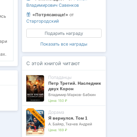
Владимирович Савенков
«Потрясающе!»
от
ись
Старгородский
Подарить награду
ари
Показать все награды
ах.
С этой книгой читают
Попаданцы
Петр Третий. Наследник
двух Корон
Владимир Марков-Бабкин
Цена:
150 ₽
Дорама
ЭКСКЛЮЗИВ
Я вернулся. Том 1
А. Байяр
,
Ткачев Андрей
Цена:
169 ₽