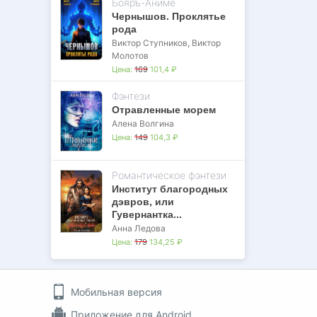
Бояръ-Аниме
Чернышов. Проклятье
рода
Виктор Ступников
,
Виктор
Молотов
Цена:
169
101,4 ₽
Фэнтези
Отравленные морем
Алена Волгина
Цена:
149
104,3 ₽
Романтическое фэнтези
Институт благородных
дэвров, или
Гувернантка...
Анна Ледова
Цена:
179
134,25 ₽
Мобильная версия
Приложение для Android