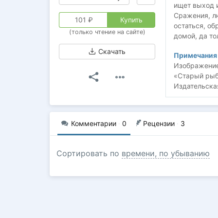
ищет выход и
Сражения, лю
101
₽
Купить
остаться, об
(только чтение на сайте)
домой, да тол
Скачать
Примечания 
Изображение
«Старый рыб
Издательская
Комментарии
·
0
Рецензии
·
3
Сортировать по
времени, по убыванию