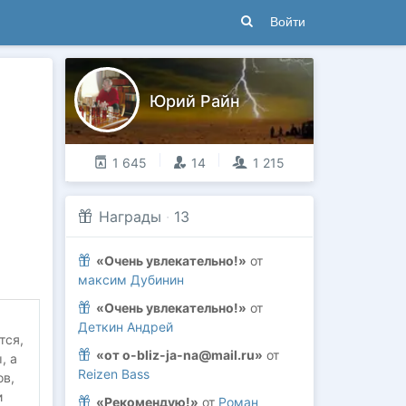
Войти
Юрий Райн
1 645
14
1 215
Награды
·
13
«Очень увлекательно!»
от
максим Дубинин
«Очень увлекательно!»
от
Деткин Андрей
тся,
«от o-bliz-ja-na@mail.ru»
от
, а
Reizen Bass
ов,
и
«Рекомендую!»
от
Роман