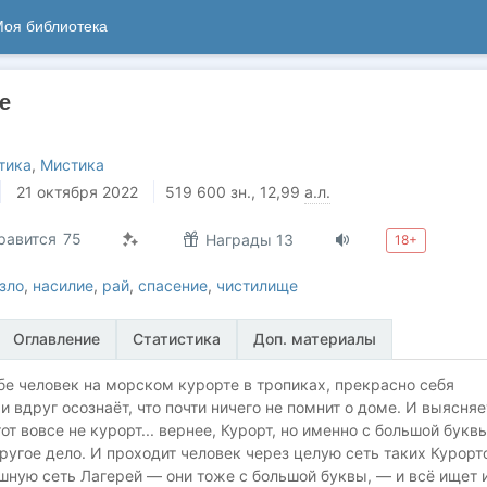
оя библиотека
ve
тика
,
Мистика
21 октября 2022
519 600
зн.
, 12,99
а.л.
равится
75
Награды 13
18+
зло
,
насилие
,
рай
,
спасение
,
чистилище
Оглавление
Статистика
Доп. материалы
е человек на морском курорте в тропиках, прекрасно себя
и вдруг осознаёт, что почти ничего не помнит о доме. И выясняе
тот вовсе не курорт... вернее, Курорт, но именно с большой буквы
ругое дело. И проходит человек через целую сеть таких Курорт
шную сеть Лагерей — они тоже с большой буквы, — и всё ищет 