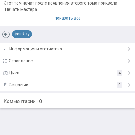
Этот том начат после появления второго тома приквела
"Печать мастера".
показать все
Примечания автора:
Планируется еженедельное обновление (обычно по средам).
фанблау
Информация и статистика
Оглавление
92-й выпуск
Цикл
4
21.09.22
93-й выпуск
Рецензии
28.09.22
0
94-й выпуск
5.10.22
Комментарии
·
0
95-й выпуск
12.10.22
96-й выпуск
19.10.22
97-й выпуск
26.10.22