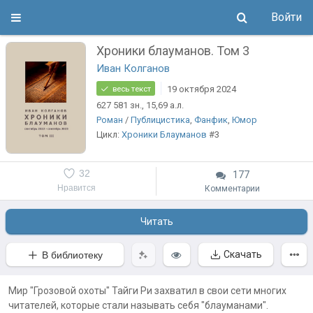
Войти
Хроники блауманов. Том 3
Иван Колганов
19 октября 2024
весь текст
627 581
зн.
, 15,69
а.л.
Роман
/
Публицистика
,
Фанфик
,
Юмор
Цикл:
Хроники Блауманов
#3
32
177
Нравится
Комментарии
Читать
Скачать
В библиотеку
Мир "Грозовой охоты" Тайги Ри захватил в свои сети многих
читателей, которые стали называть себя "блауманами".