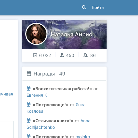
Войти
Наталья Айрис
6 022
450
86
Награды
·
49
«Восхитительная работа!»
от
мчивая
Евгения К
«Потрясающе!»
от
Янка
Козлова
«Отличная книга!»
от
Anna
Schljachtenko
«Потрясающе!»
от
moloko