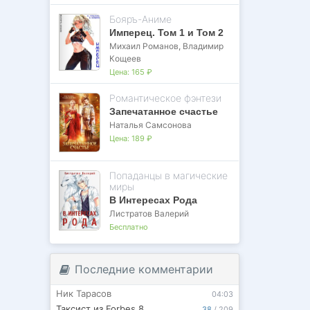
Бояръ-Аниме
Имперец. Том 1 и Том 2
Михаил Романов
,
Владимир
Кощеев
Цена:
165 ₽
Романтическое фэнтези
Запечатанное счастье
Наталья Самсонова
Цена:
189 ₽
Попаданцы в магические
миры
В Интересах Рода
Листратов Валерий
Бесплатно
Последние комментарии
Ник Тарасов
04:03
Таксист из Forbes 8
38
/
209