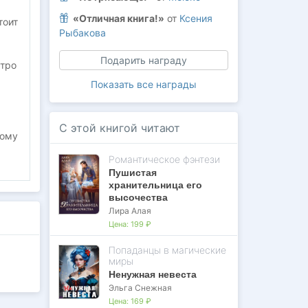
«Отличная книга!»
от
Ксения
тоит
Рыбакова
Подарить награду
стро
Показать все награды
С этой книгой читают
ному
Романтическое фэнтези
Пушистая
хранительница его
высочества
Лира Алая
Цена:
199 ₽
Попаданцы в магические
миры
Ненужная невеста
Эльга Снежная
Цена:
169 ₽