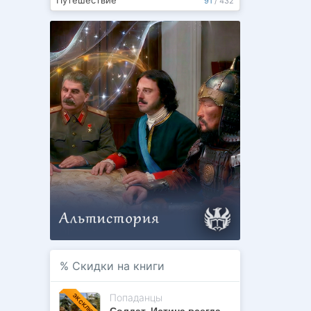
Путешествие
91
/
432
%
Скидки на книги
Попаданцы
ЭКСКЛЮЗИВ
Солдат. Истина всегда