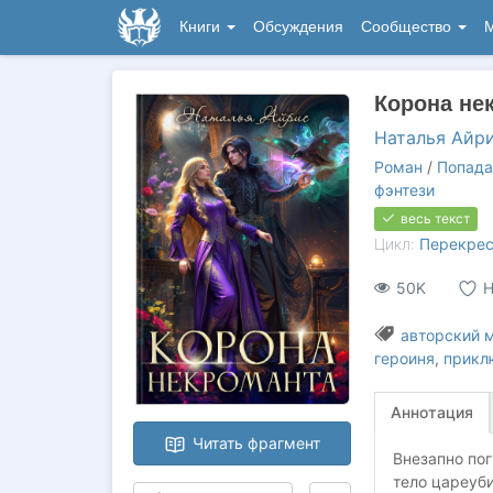
Книги
Обсуждения
Сообщество
М
Корона не
Наталья Айр
Роман
/
Попада
фэнтези
весь текст
Цикл:
Перекрес
50K
Н
авторский 
героиня
,
прикл
Аннотация
Читать фрагмент
Внезапно пог
тело цареуби