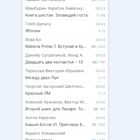
Мамбурин Харитон Байконурович
04:03
Книга шестая. Зловещий гость
1
/
68
Глеб Шульга
04:03
Яблоки
1
/
0
Вова Бо
04:03
Materia Prima-7. Вступай в Культ
49
/
522
Данияр Сугралинов
,
Фонд А.
04:03
Двадцать два несчастья – 13
89
/
741
Терехова Виктория Юрьевна
04:02
Между двух Лун
1
/
0
Георгий Загорский Шелгинские Хроники
04:02
Красный ЛМ
1
/
4
Алексей Аржанов
,
Виктор Молотов
04:02
Второй шанс для Лекаря. Том 4
46
/
82
Антон Карелин
04:02
Башня Богов VI. Приговор Бездны
19
/
500
Кирилл Клеванский
04:02