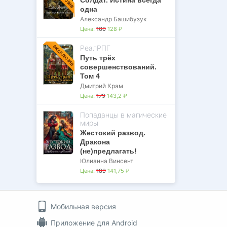
одна
Александр Башибузук
Цена:
160
128 ₽
РеалРПГ
ЭКСКЛЮЗИВ
Путь трёх
совершенствований.
Том 4
Дмитрий Крам
Цена:
179
143,2 ₽
Попаданцы в магические
миры
Жестокий развод.
Дракона
(не)предлагать!
Юлианна Винсент
Цена:
189
141,75 ₽
Мобильная версия
Приложение для Android