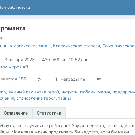
оя библиотека
кроманта
ис
нцы в магические миры
,
Классическое фэнтези
,
Романтическое
3 января 2023
420 958
зн.
, 10,52
а.л.
ток миров
#3
равится
186
Награды 49
мир
,
вумный как вутка герой
,
интриги
,
любовь
,
магия
,
предприи
ючения
,
становление героя
,
тайны
Оглавление
Статистика
ибнуть, но получить второй шанс? Звучит неплохо, не попади я в
йцы. Моя новая жизнь продлилась бы недолго, если бы не он.