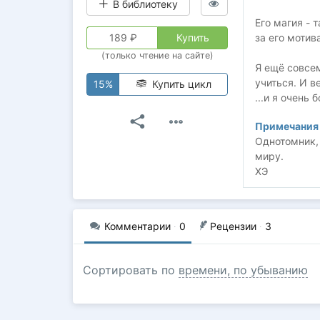
В библиотеку
Его магия - 
189
₽
Купить
за его мотив
(только чтение на сайте)
Я ещё совсем
учиться. И в
15%
Купить цикл
...и я очень
Примечания 
Однотомник, 
миру.
ХЭ
Комментарии
·
0
Рецензии
·
3
Сортировать по
времени, по убыванию