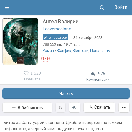
Войти
Ангел Валирии
Leavemealone
31 декабря 2023
в процессе
788 563
зн.
, 19,71
а.л.
Роман
/
Фанфик
,
Фэнтези
,
Попаданцы
18+
1 529
976
Нравится
Комментарии
Читать
Скачать
В библиотеку
Битва за Санктуарий окончена. Диабло повержен потомком
нефалемов, а черный камень души в руках ордена