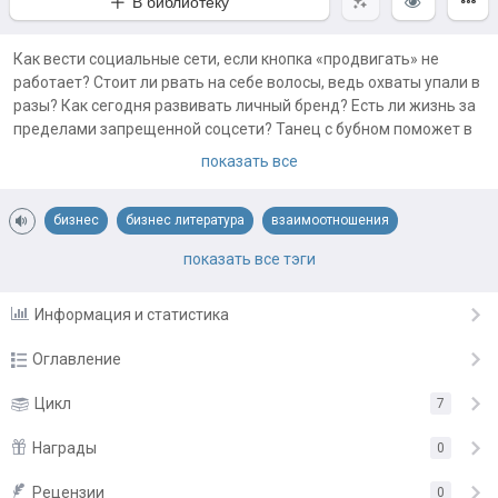
В библиотеку
Как вести социальные сети, если кнопка «продвигать» не
работает? Стоит ли рвать на себе волосы, ведь охваты упали в
разы? Как сегодня развивать личный бренд? Есть ли жизнь за
пределами запрещенной соцсети? Танец с бубном поможет в
продвижении без бюджета? Что за "зверь" взаимопиар и как
показать все
его "готовить" по-русски?
бизнес
бизнес литература
взаимоотношения
Ответы на эти и множество других вопросов вы сможете найти
на страницах этой книги. 80 тем/глав и почти 900 вопросов и
взаимопиар
вредные советы
малый бизнес
маркетинг
показать все тэги
заданий для более глубокой проработки каждой темы.
Получилась настоящая книга-практикум!
пиар
социальные сети
Информация и статистика
Запасайтесь попкорном и "Черноголовкой", будет интересно.
Оглавление
Погнали!
Предисловие
Цикл
7
4.04.23
Примечания автора:
Книга впервые опубликована в конце лета 2022 года на Л-с.
Глава 1. Зачем вести соцсети?
Награды
4.04.23
0
Отвечайте на вопросы и выполняйте задания, хотя бы для
Глава 2. Можно ли делегировать соцсети полностью?
4.04.23
Рецензии
0