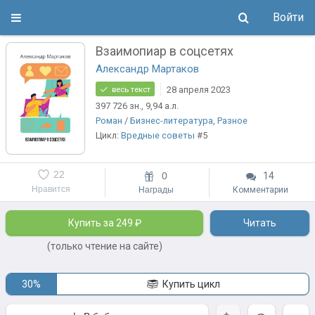
Войти
Взаимопиар в соцсетях
Александр Мартаков
28 апреля 2023
весь текст
397 726
зн.
, 9,94
а.л.
Роман
/
Бизнес-литература
,
Разное
Цикл:
Вредные советы
#5
22
0
14
Нравится
Награды
Комментарии
Купить за 249 ₽
Читать
(только чтение на сайте)
30%
Купить цикл