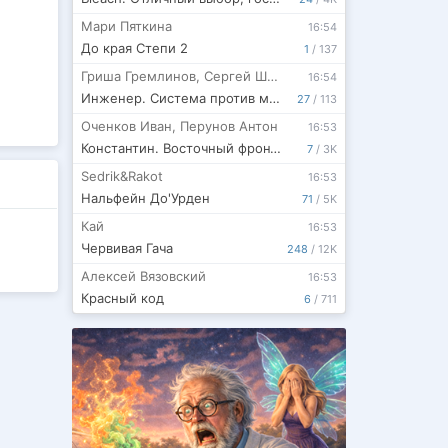
Мари Пяткина
16:54
До края Степи 2
1
/
137
Гриша Гремлинов
,
Сергей Шиленко
16:54
Инженер. Система против монстров - 13
27
/
113
Оченков Иван
,
Перунов Антон
16:53
Константин. Восточный фронтир Империи
7
/
3K
Sedrik&Rakot
16:53
Нальфейн До'Урден
71
/
5K
Кай
16:53
Червивая Гача
248
/
12K
Алексей Вязовский
16:53
Красный код
6
/
711