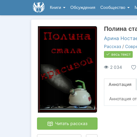
Книги
Обсуждения
Сообщество
М
Полина ст
Арина Носта
Рассказ
/
Совр
весь текст
2 034
Аннотация
Аннотация от
Читать рассказ