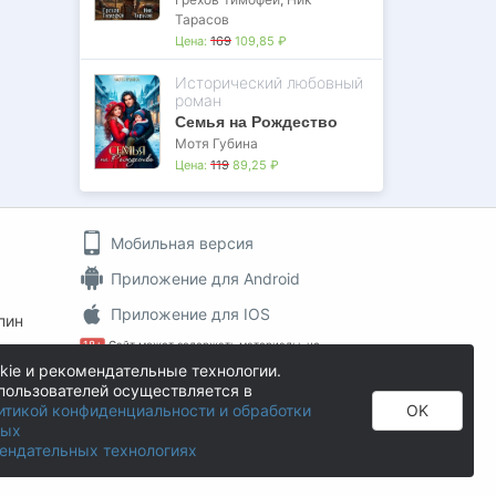
Тарасов
Цена:
169
109,85 ₽
Исторический любовный
роман
Семья на Рождество
Мотя Губина
Цена:
119
89,25 ₽
Мобильная версия
Приложение для Android
Приложение для IOS
пин
18+
Сайт может содержать материалы, не
предназначенные для просмотра лицами, не
kie и рекомендательные технологии.
достигшими 18 лет!
пользователей осуществляется в
На информационном ресурсе применяются
итикой конфиденциальности и обработки
OK
рекомендательные технологии
.
ных
Author.Today © 2016 - 2026
ендательных технологиях