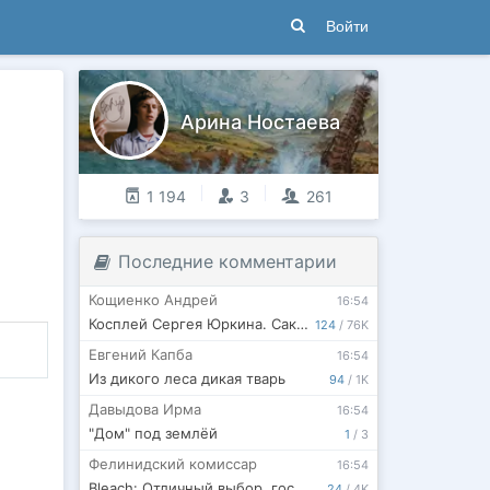
Войти
Арина Ностаева
1 194
3
261
Последние комментарии
Кощиенко Андрей
16:54
Косплей Сергея Юркина. Сакура-ян. (Часть вторая)
124
/
76K
Евгений Капба
16:54
Из дикого леса дикая тварь
94
/
1K
Давыдова Ирма
16:54
"Дом" под землёй
1
/
3
Фелинидский комиссар
16:54
Bleach: Отличный выбор, госпожа Айзен
24
/
4K