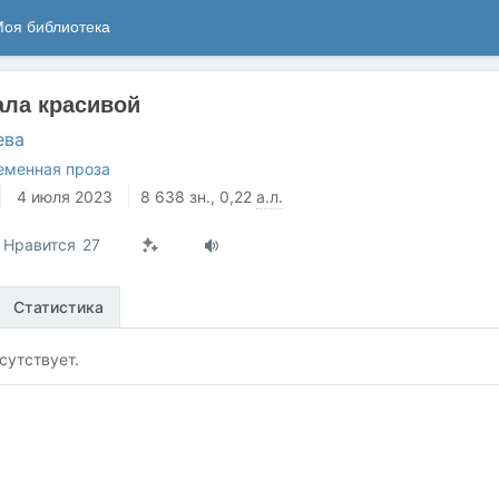
оя библиотека
ала красивой
ева
еменная проза
4 июля 2023
8 638
зн.
, 0,22
а.л.
Нравится
27
Статистика
сутствует.