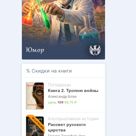
%
Скидки на книги
Попаданцы
Книга 2. Тропою войны
Александр Блэк
Цена:
129
96,75 ₽
Альтернативная история
ЭКСКЛЮЗИВ
Рассвет русского
царства
Грехов Тимофей
,
Ник