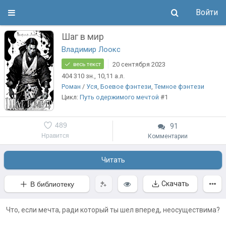
Войти
Шаг в мир
Владимир Лоокс
20 сентября 2023
весь текст
404 310
зн.
, 10,11
а.л.
Роман
/
Уся
,
Боевое фэнтези
,
Темное фэнтези
Цикл:
Путь одержимого мечтой
#1
489
91
Нравится
Комментарии
Читать
Скачать
В библиотеку
Что, если мечта, ради который ты шел вперед, неосуществима?